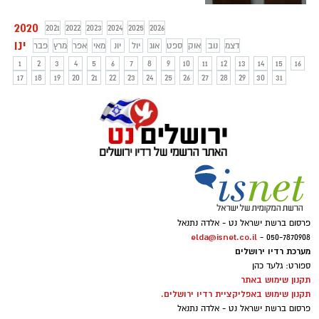
הביטחון מצהירים - פרויקט הלייזר יהפוך את
בצבע אחיד - גוון חום ירוק שנוטה לשחור -
מערכת הביטחון לקטלנית, עוצמתית
והעיצוב יהיה זהה לכל חפיסות ואריזות מוצרי
2020
2021
2022
2023
2024
2025
2026
ומתקדמת יותר. מדובר בנדבך משמעותי
עישון, ביניהם סיגריות טבק, סיגריות
ינו
דצמ
נוב
אוק
ספט
אוג
יול
יונ
מאי
אפר
מרץ
בביצור ביטחון מדינת ישראל. לצד כלי
פבר
אלקטרוניות, נוזלי מילוי וטבק נרגילה. מדוע
המלחמה הקיימים.
1
2
3
4
5
6
7
8
9
10
11
12
13
14
15
16
דווקא הצבע החום כהה? כי הוא המכוער
17
18
19
20
21
22
23
24
25
26
27
28
29
30
31
והדוחה ביותר לפי דעת מעצבים.
פרסום ברשת ישראל נט - אלדה נתנאל
elda@isnet.co.il
050-7870908 -
מערכת רדיו ירושלים
ספורט: גלעד כהן
תקנון שימוש באתר
תקנון שימוש באפליקציית רדיו ירושלים.
פרסום ברשת ישראל נט - אלדה נתנאל