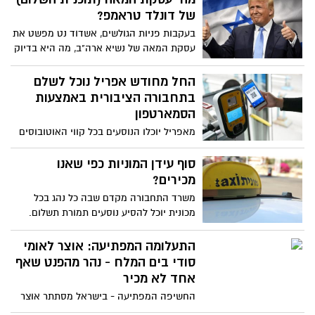
צפויים לפקוד את הדרום אלפי מטיילים
של דונלד טראמפ?
מגדול ועד קטן. במשטרה שבים וקוראים
בעקבות פניות הגולשים, אשדוד נט מפשט את
לציבור לצאת ליהנות בטבע ובמסלולי ההליכה
עסקת המאה של נשיא ארה"ב, מה היא בדיוק
השונים אך חשוב מכך להקפיד ולהישמע
אומרת וכיצד מגיבים עליה בישראל,
להנחיות הבטיחות.
הפלסטיים, באירופה ובעולם הערבי
החל מחודש אפריל נוכל לשלם
בתחבורה הציבורית באמצעות
הסמארטפון
מאפריל יוכלו הנוסעים בכל קווי האוטובוסים
וברכבת לשלם באמצעות אפליקציות
תשלומים בנייד. הפיילוט יחל בפברואר עם
סוף עידן המוניות כפי שאנו
עשרות משתתפים בלבד.
מכירים?
משרד התחבורה מקדם שבה כל נהג בכל
מכונית יוכל להסיע נוסעים תמורת תשלום.
הכוונה להוזיל את התחבורה הציבורית, אך
הניסיון מלמד שעלול להיות בדיוק להפך
התעלומה המפתיעה: אוצר לאומי
סודי בים המלח - נהר מהפנט שאף
אחד לא מכיר
החשיפה המפתיעה - בישראל מסתתר אוצר
לאומי, נהר סודי ומהפנט, גראנד קניון קטן