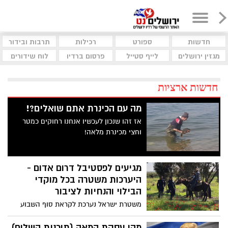
חדשות
ספורט
רכילות
תרבות ובידור
מגזין ירושלים
לייף סטייל
פרסום ברדיו
לוח שידורים
חדשות ארציות
מה עם הכינרת אתם שואלים?!
אז זהו שנכון לעכשיו אנחנו רחוקים כמטר
וחצי מכינרת מלאה!
מגיעים לפסטיבל דרום אדום -
היערכות משטרה בכל מוקדי
הבילוי והנחיות לציבור
משטרת ישראל נערכת לקראת סוף השבוע
השני של פסטיבל "דרום אדום" 2020
המתקיים ברחבי הדרום הפורח במהלכו
מהי עסקת המאה (תוכנית השלום)