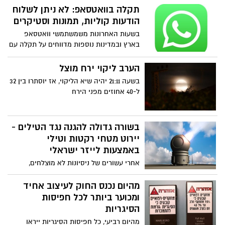
שאף אחד לא מכיר. איך זה קרה ולמה
תקלה בוואטסאפ: לא ניתן לשלוח
הסתירו אותו עד עתה. הנהר הסודי שמשתרע
הודעות קוליות, תמונות וסטיקרים
לאורך של למעלה מ10 קלומטר וסביבו מצוקים
בשעות האחרונות משמשתמשי וואטסאפ
בגובה של עשרות מטרים, נשמר בסוד עד היום
בארץ ובמדינות נוספות מדווחים על תקלה עם
כי הוא נמצא בשטחי הזיכיון של מפעלי ים
שליחת מדיה באפליקציה - בעוד שאין קושי
המלח (לכן הוא נמצא בסכנה. מדהים שאפילו
בשליחת הודעות טקסט רגילות, לא ניתן
הערב ליקוי ירח מוצל
מדריכי הטיולים הוותיקים ביותר לא שמעו על
לשלוח הודעות קוליות, תמונות וסטיקרים
בשעה 21:11 יהיה שיא הליקוי, אז יוסתרו בין 32
הנהר למרות שעברו במקום מאות פעמים
ל-40 אחוזים מפני הירח
והיום הם בהלם לגלות שבכלל קיים מקום כזה
מתחת לאפם
בשורה גדולה להגנה נגד הטילים -
יירוט מטחי רקטות וטילי
באמצעות לייזר ישראלי
אחרי עשורים של ניסיונות לא מוצלחים,
פריצת דרך ישראלית בפיתוח לייזר ליירוט
טילים ורקטות באמצעות אלומות לייזר
מהיום נכנס החוק לעיצוב אחיד
שתופק מחשמל ובעלות של דולרים בודדים
ומכוער ביותר לכל חפיסות
והוא יהיה זמין כבר ב 2020. המוח הישראלי
הסיגריות
ממשיך להוביל חדשנות פורצת דרך. במשרד
מהיום רביעי, כל חפיסות הסיגריות ייראו