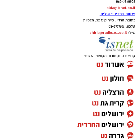
050-7870908
elda@isnet.co.il
פרסום ברדיו ירושלים
כתובת הרדיו: פייר קינג 32, תלפיות
טלפון: 02-5777101
shirie@radio101.co.il
מייל:
קבוצת התקשורת ומקומוני הרשת: