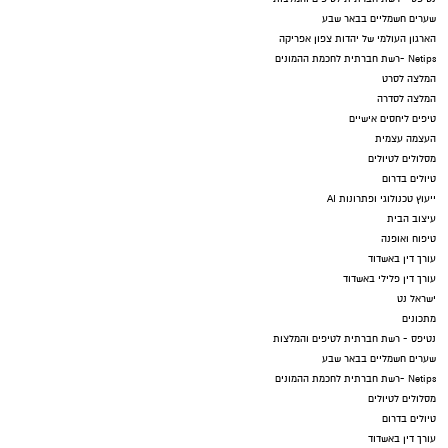
שערים חשמליים בבאר שבע
הארגון העולמי של יהדות צפון אפריקה
Netips -רשת חברתית לחכמת ההמונים
המלצה לסרט
המלצה לסדרה
טיפים ליחסים אישיים
העצמה עצמית
מסלולים לטיולים
טיולים בדרום
ייעוץ טכנולוגי ופתרונות AI
עיצוב הבית
טיפוח ואופנה
עורך דין באשדוד
עורך דין פלילי באשדוד
ישראל נט
מתכונים
נטיפס - רשת חברתית לטיפים והמלצות
שערים חשמליים בבאר שבע
Netips -רשת חברתית לחכמת ההמונים
מסלולים לטיולים
טיולים בדרום
עורך דין באשדוד