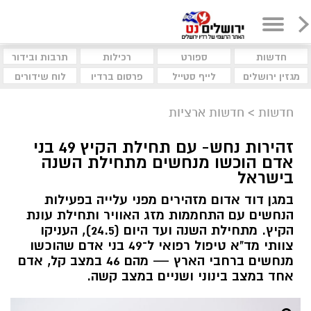
חדשות
ספורט
רכילות
תרבות ובידור
מגזין ירושלים
לייף סטייל
פרסום ברדיו
לוח שידורים
חדשות
>
חדשות ארציות
זהירות נחש- עם תחילת הקיץ 49 בני
אדם הוכשו מנחשים מתחילת השנה
בישראל
במגן דוד אדום מזהירים מפני עלייה בפעילות
הנחשים עם התחממות מזג האוויר ותחילת עונת
הקיץ. מתחילת השנה ועד היום (24.5), העניקו
צוותי מד"א טיפול רפואי ל־49 בני אדם שהוכשו
מנחשים ברחבי הארץ — מהם 46 במצב קל, אדם
אחד במצב בינוני ושניים במצב קשה.