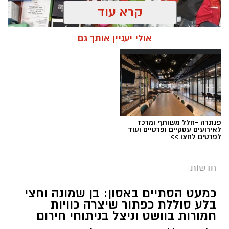
קרא עוד
אולי יעניין אותך גם
פנתרה -חלל משותף ומרכז
צילום: דוברות המשטרה
לאירועים עסקיים ופרטיים ועוד
לפרטים לחצו >>
מערכת ירושלים נט / 09:11 06.08.26
תגים:
סמים
חדשות
במסגרת המאבק הנחוש של שוטרי מרחב ציון בנגע
כמעט הסתיים באסון: בן שמונה וחצי
הסמים המסוכנים, בוצעו בימים האחרונים שתי
בלע סוללת כפתור שיצרה כוויות
פעילויות ממוקדות, שהובילו למעצר של שלושה
חמורות בוושט וניצל בניתוחי חירום
חשודים ולתפיסת כמויות גדולות של חומרים