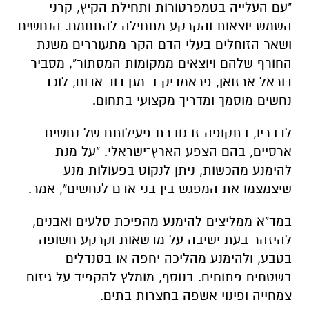
"עם העלייה בטמפרטורות ותחילת הקיץ, קרני
השמש יוצאות והקרקע מתחילה להתחמם. הנחשים
ושאר הזוחלים בעלי הדם הקר מתעוררים משנת
החורף שלהם ויוצאים ממקומות המסתור", מסביר
דוראל ארזואן, פראמדיק ב־
מגן דוד אדום
, לוכד
נחשים מוסמך ומדריך מקצועי בתחום.
לדבריו, בתקופה זו גוברת פעילותם של נחשים
ארסיים, בהם הצפע הארץ־ישראלי. "על מנת
להימנע מהכשות, ניתן לנקוט בפעולות מנע
שיצמצמו את המפגש בין בני אדם לנחשים", אמר.
במד"א ממליצים להימנע מהפיכת סלעים ואבנים,
להיזהר בעת ישיבה על מדשאות וקרקע חשופה
בטבע, ולהימנע מהליכה יחפה או בסנדלים
בשטחים פתוחים. בנוסף, מומלץ להקפיד על גיזום
צמחייה ופינוי אשפה בחצרות בתים.