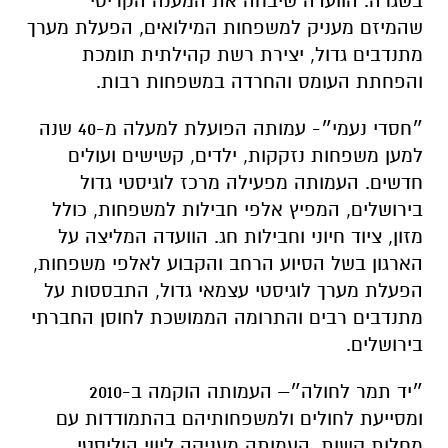
בשגרה. הוועדה שיבחה את המענה הקריטי
שהמיזם מעניק למשפחות המילואים, הפעלת מערך
מתנדבים גדול, יצירת רשת קהילתית תומכת
והפחתת העומס והחרדה במשפחות רבות.
״חסדי נעמי״- עמותה הפועלת למעלה מ-40 שנה
למען משפחות נזקקות, ילדים, קשישים ועולים
חדשים. העמותה מפעילה מרכז לוגיסטי גדול
בירושלים, המפיץ אלפי חבילות למשפחות, כולל
מזון, ציוד חיוני וחבילות חג. הוועדה המליצה על
הארגון בשל הסיוע הרחב והקבוע לאלפי משפחות,
הפעלת מערך לוגיסטי עצמאי גדול, התבססות על
מתנדבים רבים והתרומה הממושכת לחוסן החברתי
בירושלים.
״יד תמר לחולה״– העמותה הוקמה ב-2010
ומסייעת לחולים ולמשפחותיהם בהתמודדות עם
מחלות קשות. העמותה מעניקה ליווי הוליסטי