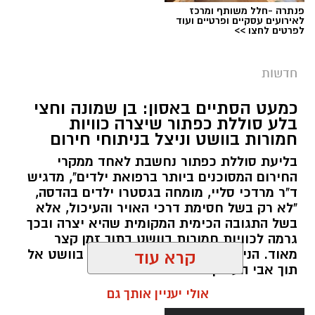
פנתרה -חלל משותף ומרכז
צילום: דוברות המשטרה
לאירועים עסקיים ופרטיים ועוד
לפרטים לחצו >>
מערכת ירושלים נט / 09:11 06.08.26
תגים:
סמים
חדשות
במסגרת המאבק הנחוש של שוטרי מרחב ציון בנגע
כמעט הסתיים באסון: בן שמונה וחצי
הסמים המסוכנים, בוצעו בימים האחרונים שתי
בלע סוללת כפתור שיצרה כוויות
פעילויות ממוקדות, שהובילו למעצר של שלושה
חמורות בוושט וניצל בניתוחי חירום
חשודים ולתפיסת כמויות גדולות של חומרים
בליעת סוללת כפתור נחשבת לאחד ממקרי
החשודים כסמים מסוכנים, כסף מזומן ואמצעים
החירום המסוכנים ביותר ברפואת ילדים", מדגיש
נוספים.
ד"ר מרדכי סליי, מומחה בגסטרו ילדים בהדסה,
"לא רק בשל חסימת דרכי האויר והעיכול, אלא
בפעילות בלשי תחנת לב הבירה שביצעו חיפוש
בשל התגובה הכימית המקומית שהיא יצרה ובכך
גרמה לכוויות חמורות בוושט בתוך זמן קצר
ע"פ צו בימ"ש, אותרו שני כלי רכב שעוררו את
מאוד. הניתוח הציל אותו מקרע חמור בוושט אל
קרא עוד
חשדם של השוטרים. לאחר מעקב סמוי נעצרו שני
תוך אבי העורקים״
חשודים (27,31) תושבי העיר ירושלים. ובחיפוש בכלי
אולי יעניין אותך גם
הרכב נתפסו כ-5.5 ק"ג של חומרים החשודים