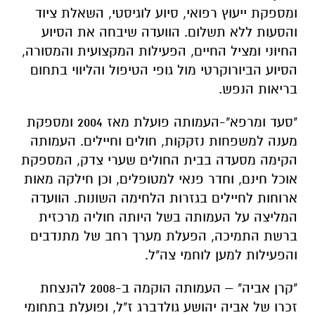
ומספקת ייעוץ רפואי, סיוע לוגיסטי, השאלת ציוד
והסעות ללא תשלום. הוועדה שיבחה את הסיוע
החיוני ומציל החיים, הפעילות המקצועית והמסורה,
הסיוע הביורוקרטי מול גופי הטיפול והליווי בתחום
בריאות הנפש.
"סעד ומרפא"-העמותה פועלת מאז 2004 ומספקת
מענה למשפחות נזקקות, חולים וחיילים. העמותה
הקימה מסעדה בבית החולים שערי צדק, המספקת
אוכל חינם, וחדר פנאי למטופלים, וכן חילקה מאות
ארוחות לחיילים בגזרות הלחימה השונות. הוועדה
המליצה על העמותה בשל היותה חוליה מרכזית
ברשת התמיכה, הפעלת מערך רחב של מתנדבים
והפעילות למען לוחמי צה"ל.
"קרן אביה" – העמותה הוקמה ב-2008 להנצחת
זכרו של אביה יהושע גולדברג ז"ל, ופועלת בתחומי