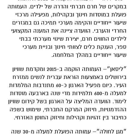
במקרים של חרם חברתי והדרה של ילדים. העמותה
פועלת במוסדות חינוך ובקהילות, מפעילה מרכזי
שיעור ייחודיים והקימה מערכי תמיכה גם במגזרים
החרדי והערבי. הוועדה ציינה את המענה המקצועי
לילדים החווים חרם, יצירת שינוי מערכתי בבתי
ספר, הענקת כלים לצוותי חינוך ובניית מערכי
שיעור ייחודיים במהלך המלחמה.
״ליסאן״– העמותה הוקמה ב-2015 ומקדמת שוויון
בירושלים באמצעות הוראת עברית לנשים ממזרח
העיר. כיום מפעיל הארגון כ-60 מתנדבות המלמדות
למעלה מ-600 תלמידות מדי שנה בארבעה מוסדות
לימוד. הוועדה המליצה על הארגון בשל קידום שוויון
ההזדמנויות, חיזוק המרקם החברתי, שימוש בשפה
כחיבור בין זהויות וקהילות וחיזוק החוסן האזרחי.
״מגן לחולה״– עמותה הפועלת למעלה מ-30 שנה