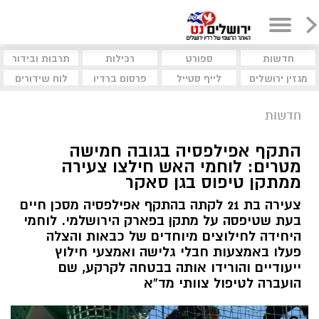
חדשות
ספורט
רכילות
תרבות ובידור
מגזין ירושלים
לייף סטייל
פרסום ברדיו
לוח שידורים
חדשות
התקף אפילפסיה בגובה חמישה
מטרים: לוחמי האש חילצו צעירה
ממתקן טיפוס בגן סאקר
צעירה בת 21 לקתה בהתקף אפילפסיה מסכן חיים
בעת שטיפסה על מתקן בפארק הירושלמי. לוחמי
היחידה לחילוצים מיוחדים של כבאות והצלה
פעלו באמצעות חבלי גלישה ואמצעי חילוץ
ייעודיים והורידו אותה בבטחה לקרקע, שם
הועברה לטיפול צוותי מד”א