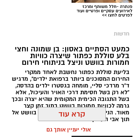
פנתרה -חלל משותף ומרכז
צילום: דוברות המשטרה
לאירועים עסקיים ופרטיים ועוד
לפרטים לחצו >>
מערכת ירושלים נט / 09:11 06.08.26
תגים:
סמים
חדשות
במסגרת המאבק הנחוש של שוטרי מרחב ציון בנגע
כמעט הסתיים באסון: בן שמונה וחצי
הסמים המסוכנים, בוצעו בימים האחרונים שתי
בלע סוללת כפתור שיצרה כוויות
פעילויות ממוקדות, שהובילו למעצר של שלושה
חמורות בוושט וניצל בניתוחי חירום
חשודים ולתפיסת כמויות גדולות של חומרים
בליעת סוללת כפתור נחשבת לאחד ממקרי
החשודים כסמים מסוכנים, כסף מזומן ואמצעים
החירום המסוכנים ביותר ברפואת ילדים", מדגיש
נוספים.
ד"ר מרדכי סליי, מומחה בגסטרו ילדים בהדסה,
"לא רק בשל חסימת דרכי האויר והעיכול, אלא
בפעילות בלשי תחנת לב הבירה שביצעו חיפוש
בשל התגובה הכימית המקומית שהיא יצרה ובכך
גרמה לכוויות חמורות בוושט בתוך זמן קצר
ע"פ צו בימ"ש, אותרו שני כלי רכב שעוררו את
מאוד. הניתוח הציל אותו מקרע חמור בוושט אל
קרא עוד
חשדם של השוטרים. לאחר מעקב סמוי נעצרו שני
תוך אבי העורקים״
חשודים (27,31) תושבי העיר ירושלים. ובחיפוש בכלי
אולי יעניין אותך גם
הרכב נתפסו כ-5.5 ק"ג של חומרים החשודים