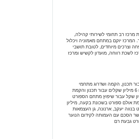
לים להקמת מרכז רב תחומי לשירותי קהילה,
 המרכז יוקם במתחם מאמוניה ויכלול
חה וצרכים מיוחדים, לטובת תושבי
ז לשכת רווחה, מועדון לקשיש ומרכז
יון שקלים עבור תכנון, הקמה ושדרוג מתחמי
ואולמות ספורט ברחבי בעיר. כך יוקצו 6 מיליון שקלים עבור תכנון והקמת
באצטדיון גבעת רם, 4.5 מיליון שקל עבור שיפוץ מתחם הספורט
 עבור הקמת אולם ספורט בשכונת בקעה, מיליון
בנווה יעקב, ארנונה, גן העצמאות
ושר הסכם עם העמותה לקידום הנוער
רט גבעת רם