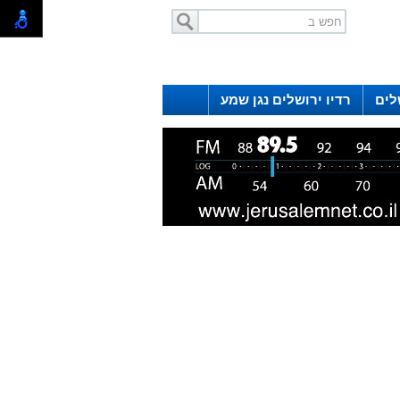
לים
רדיו ירושלים נגן שמע