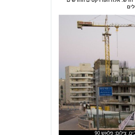
ע' חדש: אלה הפרויקטים החדשים
לים
. צילום: פלאש 90