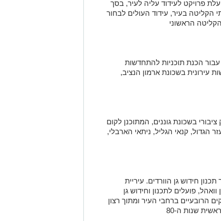
ת פרויקט לעידוד עליה לעיר, בסך
שירותי הקליטה בעיר, עידוד העולים לבחור
 הקליטה הראשוני
"ס כ-642 אלף שקל עבור הכנת תוכניות להתחדשות
ות עירונית בשכונת ארמון הנציב,
ור פארק ציבורי בשכונת גוננים, המתוכנן לקום
זר הגדול, קנאי הגליל, ניתאי הארבלי,
לף שקל עבור תכנון חידוש גן הוורדים. עיריית
וואהל, פועלים לתכנון וחידוש גן
ם הרובעיים ברחבי העיר ומתוך רצון
שית שנות ה-80