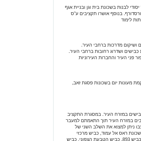
 יסודי לבנות בשכונת בית וגן ובניית אגף
רסדורף. בנוסף אושרו תקציבים ע"ס
ים ושיקום מדרכות ברחבי העיר.
כבישים ושדרוג רחובות ברחבי העיר.
ר פני העיר והחברות העירוניות
יליון שקל להקמת מעונות יום בשכונות פסגת זאב,
צוע כבישים במזרח העיר. במסגרת התקציב
רבים במזרח העיר תוך התאמתם למעבר
בו ניתן למצוא את השלב השני של
ם לשכונת ראס אל עמוד, כביש מרכזי
בשועפט, חיבור שכונת אום טובא אל כביש 893, כביש הטבעת הצפוני, כביש