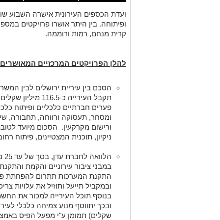
ועדת הכספים העירונית אישרה השבוע שורה
ופיתוחה. בין היתר אושרו פרויקטים במספר
קרית מנחם, רמות ורוממה.
להלן הפרויקטים המרכזיים המאושרים:
הסכם בין עיריית ירושלים לבין המשר
פערים חברתיים כלכליים ופיתוח כלכ
ומסחר, תעסוקה ורווחה, תחבורה, שיפו
ורישום מקרקעין. הסכום מיועד לטובת
ניקיון, תוכנית המצטיינים, פיתוח רחו
הלו
במבני ציבור עירוניים והקמת והתקנ
התקנת המערכות תתרום להפחתת פליט
ובמקביל תייעל ותוזיל את עלויות צרי
בנוסף תוכל העירייה למכור את החש
שקלים) תמומן ע"י מפעל הפיס באמצ