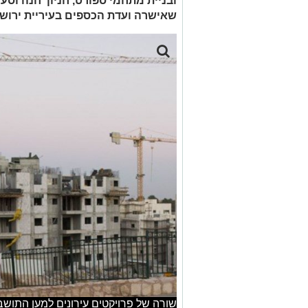
ובניית מתחמי ספורט, חניון 'חנה וס
שאישרה ועדת הכספים בעיריית ירוש
שורה של פרויקטים עירונים למען התושבים