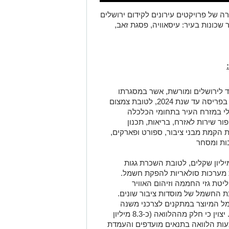
 של פרויקטים עירונים לקידום ירושלים
 שכונות בעיר: עיסאוויה, פסגת זאב,
ד לירושלים ומורשת, אשר במסגרתו
תקבל העירייה כ-116.5 מיליון שקלים בפריסה עד שנת 2024, לטובת צמצום
לי במזרח העיר בתחומי הכלכלה
ר שירות לאזרח, בריאות, תכנון
 הקמת מבני ציבור, ספורט ופארקים,
בות ומסחר
ואה לחברת עדן, בסך של עד 25 מיליון שקלים, לטובת השכרת גגות
ת מערכות סולאריות להפקת חשמל.
ת גזי החממה וזיהום האוויר
כת החשמל של מוסדות ציבור שונים.
מל המיוצר במתקנים לצרכני משנה
ובכך יתווסף מנוע צמיחה כלכלי לעיר. יצוין כי חלק מההלוואה (כ-8.3 מיליון
עות הלוואה בתנאים מועדפים והעמדת