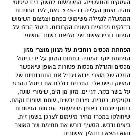
העסקים והתעשייה. המשמעות למשק בית טיפוסי
תהיה מיתון העלייה בכ-2.4%. זאת, לצד מחויבות
הממשלה לגמילה משימוש בפחם וצמצום השימוש
בדלקים מזהמים בשנים הקרובות. ביטול הבלו על
הפחם דורש אישור של מליאת רשות החשמל.
הפחתת מכסים רוחבית על מגוון מוצרי מזון
הפחתת יוקר המחיה בתחום המזון על ידי ביטול
מכסים והגדלת מכסות פטורות באופן שיאפשר
הוזלה של מוצרי ייבוא ויגדיל את התחרותיות של
המשק הישראלי. התכנית כוללת את ביטול המכס
על בשר בקר, דגי ים, מזון מן הים, שימורי טונה,
נקניקים, רטבים, פירות יבשים, עוגות ועוגיות וקמח.
בנוסף יורחבו באופן משמעותי המכסות הפטורות
שיחולקו במכרז מחיר מינימום לצרכן בשמן זית,
ביצים ודבש. הסעיף דורש את חתימת שר האוצר
והוא נמצא בתהליך אישורים.