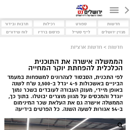
חדשות
ספורט
רכילות
תרבות ובידור
מגזין ירושלים
לייף סטייל
פרסום ברדיו
לוח שידורים
חדשות
>
חדשות ארציות
הממשלה אישרה את התוכנית
הכלכלית להפחתת יוקר המחייה
לפי התכנית, הסבסוד לצהרונים למשפחות במעמד
הביניים באשכולות 4-5 יגדל ב-2,500 ש"ח לשנה
באופן מיידי, מענק העבודה לעובדים בשכר נמוך
יוגדל והמכסים על מגוון מוצרים יבוטלו. בתוך כך,
הממשלה אישרה גם את העלאת שכר המינימום
ב-54 אגורות לשעה השנה. כל הפרטים בידיעה