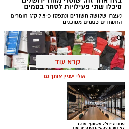
בזה אחר זה: שוטרי מחוז ירושלים
סיכלו שתי פעילויות לסחר בסמים
נעצרו שלושה חשודים ונתפסו כ-7.5 ק"ג חומרים
החשודים כסמים מסוכנים
קרא עוד
אולי יעניין אותך גם
פנתרה -חלל משותף ומרכז
צילום: דוברות המשטרה
לאירועים עסקיים ופרטיים ועוד