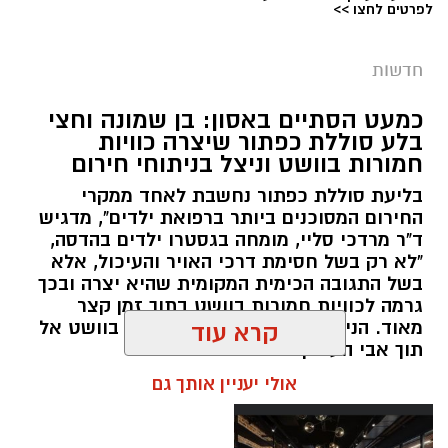
לפרטים לחצו >>
מערכת ירושלים נט / 09:11 06.08.26
תגים:
סמים
חדשות
במסגרת המאבק הנחוש של שוטרי מרחב ציון בנגע
כמעט הסתיים באסון: בן שמונה וחצי
הסמים המסוכנים, בוצעו בימים האחרונים שתי
בלע סוללת כפתור שיצרה כוויות
פעילויות ממוקדות, שהובילו למעצר של שלושה
חמורות בוושט וניצל בניתוחי חירום
חשודים ולתפיסת כמויות גדולות של חומרים
בליעת סוללת כפתור נחשבת לאחד ממקרי
החשודים כסמים מסוכנים, כסף מזומן ואמצעים
החירום המסוכנים ביותר ברפואת ילדים", מדגיש
נוספים.
ד"ר מרדכי סליי, מומחה בגסטרו ילדים בהדסה,
"לא רק בשל חסימת דרכי האויר והעיכול, אלא
בפעילות בלשי תחנת לב הבירה שביצעו חיפוש
בשל התגובה הכימית המקומית שהיא יצרה ובכך
גרמה לכוויות חמורות בוושט בתוך זמן קצר
ע"פ צו בימ"ש, אותרו שני כלי רכב שעוררו את
מאוד. הניתוח הציל אותו מקרע חמור בוושט אל
קרא עוד
חשדם של השוטרים. לאחר מעקב סמוי נעצרו שני
תוך אבי העורקים״
חשודים (27,31) תושבי העיר ירושלים. ובחיפוש בכלי
אולי יעניין אותך גם
הרכב נתפסו כ-5.5 ק"ג של חומרים החשודים
כסמים מסוכנים, 15,140 ש"ח במזומן, שבעה
טלפונים ניידים וכלי עישון. שני החשודים הועברו