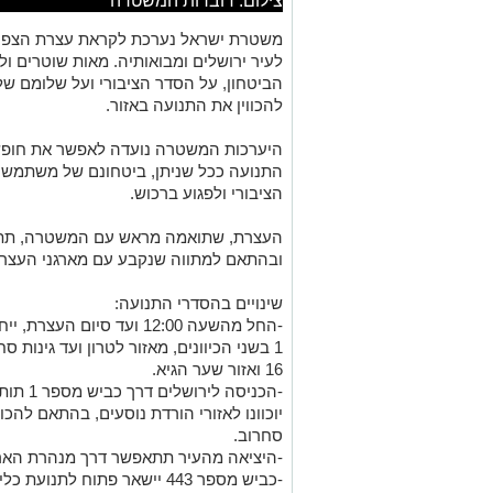
צילום: דוברות המשטרה
לעיר ירושלים ומבואותיה. מאות שוטרים ול
הביטחון, על הסדר הציבורי ועל שלומם של
להכווין את התנועה באזור.
היערכות המשטרה נועדה לאפשר את חופש 
התנועה ככל שניתן, ביטחונם של משתמשי 
הציבורי ולפגוע ברכוש.
העצרת, שתואמה מראש עם המשטרה, תתקיי
ובהתאם למתווה שנקבע עם מארגני העצרת
שינויים בהסדרי התנועה:
-החל מהשעה 12:00 ועד סיו
1 בשני הכיוונים, מאזור לטרון ועד גינות
16 ואזור שער הגיא.
-הכניסה
יוכוונו לאזורי הורדת נוסעים, בהתאם להכו
סחרוב.
-היציאה מהעיר תתאפשר דרך מנהרת הארזים וכביש מספ
-כביש מספר 443 יישאר פתוח לתנועת כלי רכב פרטיים.