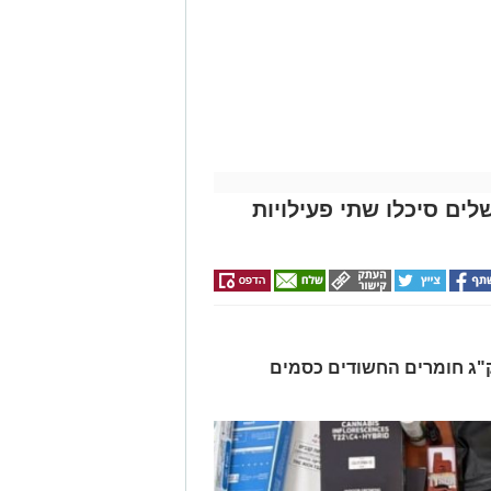
לים סיכלו שתי פעילויות
רו שלושה חשודים ונתפסו כ-7.5 ק"ג חומרים החשודים כסמים