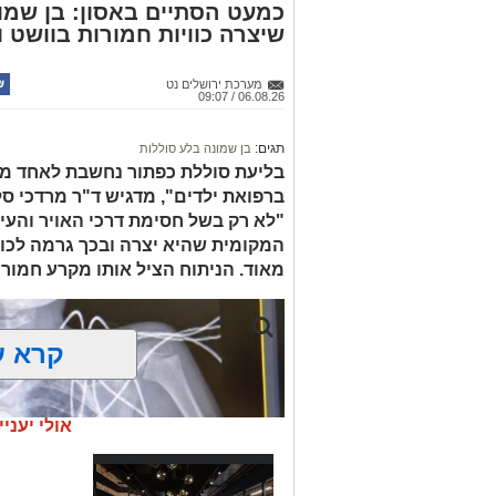
כמעט הסתיים באסון: בן שמונ
שיצרה כוויות חמורות בוושט ו
כסמים מסוכנים, 15,140 ש"
החשודים הועברו לחקירה, ובית המשפט ה
מערכת ירושלים נט
06.08.26 / 09:07
לתאריך 6.8.26.
בפעילות נוספת של בלשי תחנת בית שמש,
תגים:
בן שמונה בלע סוללות
בסחר בסמים, זוהו על פי החשד שתי עסק
בליעת סוללת כפתור נחשבת לאחד ממ
ברפואת ילדים", מדגיש ד"ר מרדכי סל
"לא רק בשל חסימת דרכי האויר והעי
העיר ירושלים נעצרה והועברה להמשיך טי
המקומית שהיא יצרה ובכך גרמה לכווי
מאוד. הניתוח הציל אותו מקרע חמור 
מעצרם של החשודים הוארך בבית המשפט
קרא ע
אולי יעניי