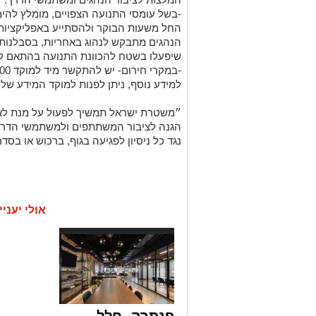
-בשל עומסי התנועה הצפויים, מומלץ להימ
החל משעות הבוקר ולהסתייע באפליקציות ה
הנהגים מתבקש לנהוג באחריות, בסבלנות 
שיפעלו בשטח להכוונת התנועה בהתאם ל
-במקרי חירום- יש להתקשר מיד למוקד 100 של המשטרה.
למידע נוסף, ניתן לפנות למוקד המידע של מש
״משטרת ישראל תמשיך לפעול על מנת לאפ
הגנה לציבור המשתתפים ולמשתמשי הדרך
נגד כל ניסיון לפגיעה בגוף, ברכוש או ב
אולי יעניי