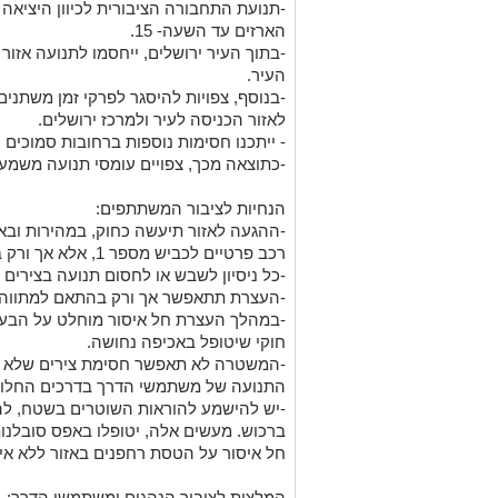
-תנועת התחבורה הציבורית לכיוון היציאה
הארזים עד השעה- 15.
-בתוך העיר ירושלים, ייחסמו לתנועה אזור
העיר.
-בנוסף, צפויות להיסגר לפרקי זמן משתנים
לאזור הכניסה לעיר ולמרכז ירושלים.
- ייתכנו חסימות נוספות ברחובות סמוכים 
-כתוצאה מכך, צפויים עומסי תנועה משמעו
הנחיות לציבור המשתתפים:
-ההגעה לאזור תיעשה כחוק, במהירות ובאו
רכב פרטיים לכביש מספר 1, אלא אך ורק באמצעות אוטובוסים המאורגנים מראש.
-כל ניסיון לשבש או לחסום תנועה בצירים 
-העצרת תתאפשר אך ורק בהתאם למתווה 
-במהלך העצרת חל איסור מוחלט על הבער
חוקי שיטופל באכיפה נחושה.
-המשטרה לא תאפשר חסימת צירים שלא ת
התנועה של משתמשי הדרך בדרכים החלופ
-יש להישמע להוראות השוטרים בשטח, להימנ
ברכוש. מעשים אלה, יטופלו באפס סובלנות
חל איסור על הטסת רחפנים באזור ללא אי
המלצות לציבור הנהגים ומשתמשי הדרך: