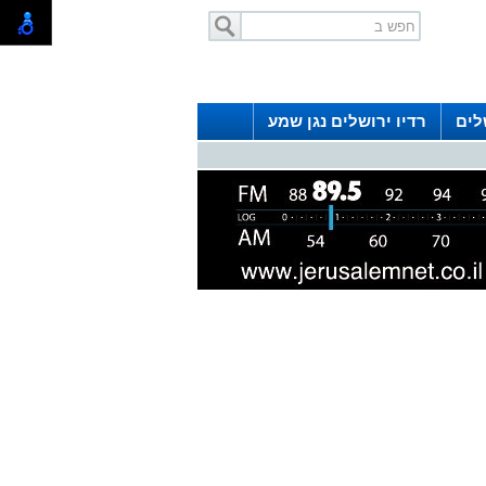
לים
רדיו ירושלים נגן שמע