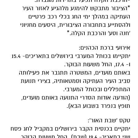
*הציבור מתבקש להימנע מלהגיע לאזור העיר
העתיקה במהלך ימי החג בכלי רכב פרטיים
ולהסתייע בתחבורה הציבורית, היסעים מחניוני
'חנה וסע' והרכבת הקלה.*
אירועי ברכת הכהנים:
יתקיימו בכותל המערבי בירושלים בתאריכים- 15.4
ו- 17.4, החל משעות הבוקר.
באותם מועדים, המשטרה תתגבר את פעילותה
סביב העיר העתיקה וסמטאותיהּ, בצירי תנועת
המתפללים ובכותל המערבי.
(הודעה אודות הסדרי התנועה באותם מועדים,
תופץ בנפרד בשבוע הבא).
טקס 'שבת האור':
יתקיים בכנסית הקבר בירושלים במקביל לחג פסח
שני בתאריך- 19.4 (שבת), החל משעות הבוקר