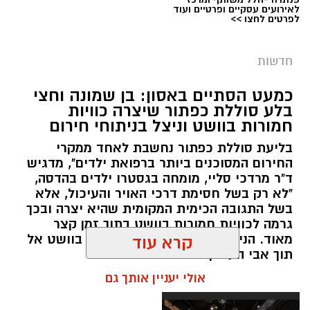
צילום: דוברות המשטרה
לאירועים עסקיים ופרטיים ועוד
לפרטים לחצו >>
מערכת ירושלים נט / 09:11 06.08.26
תגים:
סמים
חדשות
במסגרת המאבק הנחוש של שוטרי מרחב ציון בנגע
כמעט הסתיים באסון: בן שמונה וחצי
הסמים המסוכנים, בוצעו בימים האחרונים שתי
בלע סוללת כפתור שיצרה כוויות
פעילויות ממוקדות, שהובילו למעצר של שלושה
חמורות בוושט וניצל בניתוחי חירום
חשודים ולתפיסת כמויות גדולות של חומרים
בליעת סוללת כפתור נחשבת לאחד ממקרי
החשודים כסמים מסוכנים, כסף מזומן ואמצעים
החירום המסוכנים ביותר ברפואת ילדים", מדגיש
נוספים.
ד"ר מרדכי סליי, מומחה בגסטרו ילדים בהדסה,
"לא רק בשל חסימת דרכי האויר והעיכול, אלא
בפעילות בלשי תחנת לב הבירה שביצעו חיפוש
בשל התגובה הכימית המקומית שהיא יצרה ובכך
גרמה לכוויות חמורות בוושט בתוך זמן קצר
ע"פ צו בימ"ש, אותרו שני כלי רכב שעוררו את
מאוד. הניתוח הציל אותו מקרע חמור בוושט אל
קרא עוד
חשדם של השוטרים. לאחר מעקב סמוי נעצרו שני
תוך אבי העורקים״
חשודים (27,31) תושבי העיר ירושלים. ובחיפוש בכלי
אולי יעניין אותך גם
הרכב נתפסו כ-5.5 ק"ג של חומרים החשודים
כסמים מסוכנים, 15,140 ש"ח במזומן, שבעה