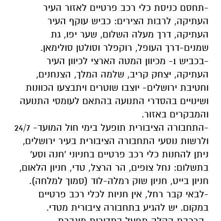
-תחסם כניסת כלי רכב פרטיים לאזור העיר
העתיקה, לרבות הצירים: כביש עוקף העיר
העתיקה, דרך מעלה השלום, שער יפו, גת
שמנים-דרך העופל, רוקפלר וסולטן סולימאן.
-בכביש 1- מכיוון המטה הארצי לכיוון העיר
העתיקה, יצחק קריב, שלמה המלך, הצנחנים,
וחטיבת ירושלים- יוצבו שוטרים ויתבצעו הכוונות
ושינויים בהסדרי התנועה בהתאם לעומסי התנועה
והמבקרים באזור.
-התחבורה הציבורית תופעל בימי חול המועד- 24/7
ולרשות נוסעי התחבורה הציבורית בעיר ירושלים,
ניתן להחנות כלי רכב פרטיים בחניוני 'חנה וסע'
בתשלום: נחל צופים, הר הרצל, טדי, חניון הלאום,
חניון בייט, חניון שוק רמלה-לוד (סמוך למלחה).
-לבאי קבר רחל, אין חניות לכלי רכב פרטיים
במקום. יש להגיע בתחבורה ציבורית מטדי.
-הרכבת הקלה תפעל בתדירות מוגברת.