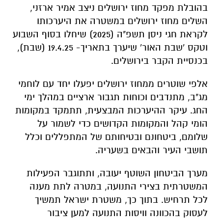
בהובלת מפקד מחוז ירושלים ניצב אמיר ארזני,
השלים מחוז ירושלים במשטרה את היערכותו
לקראת חגי ניסן תשפ"ה (2025) שיחלו בסוף השבוע
וטקס 'שבת האור' שיערך בתאריך- 19.4.25 (שבת),
בכנסיית הקבר בירושלים.
אלפי שוטרים ממחוז ירושלים יפעלו יחד עם לוחמי
מג"ב, מתנדבים וכוחות תגבור ארציים במהלך ימי
החג. עיקר ההיערכות המבצעית, תתמקד במקומות
הומי קהל והמקומות הקדושים כדי לשמור על
שלומם, ביטחונם ובטיחותם של המתפללים וכלל
תושבי העיר והבאים בשעריה.
מערך הביטחון השוטף יעובה, ותתוגבר הפעילות
המשטרתית בצירי התנועה, במטרה לתת מענה
לכל תרחיש. בתוך כך, משטרת ישראל תמשיך
לעסוק בהכוונה וויסות התנועה למען ציבור