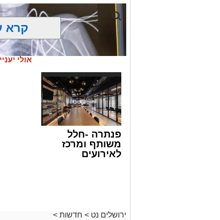
קרא ע
אולי יעניי
פנתרה -חלל
משותף ומרכז
לאירועים
עסקיים ופרטיים
ועוד לפרטים
לחצו >>
צילום: דוברות הדסה
משחק תמים במהלך החופש הגדול הסתיים
ירושלים נט
>
חדשות
>