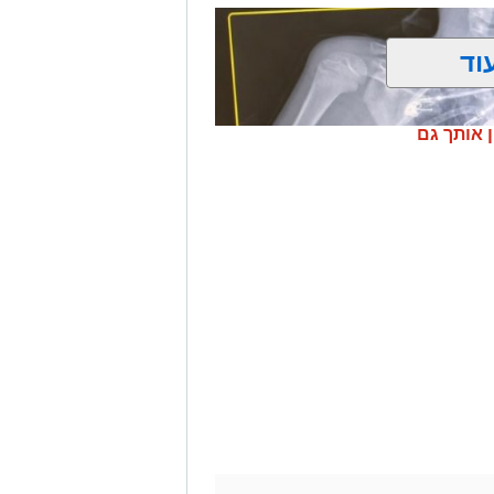
וד
ן אותך גם
 בבליעת סוללת כפתור ובעקבותיה