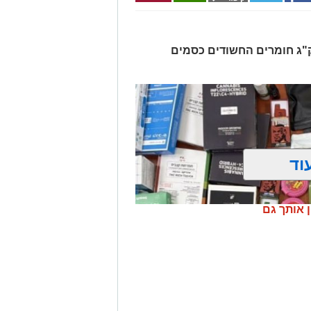
רו שלושה חשודים ונתפסו כ-7.5 ק"ג חומרים החשודים כסמים
וד
ן אותך גם