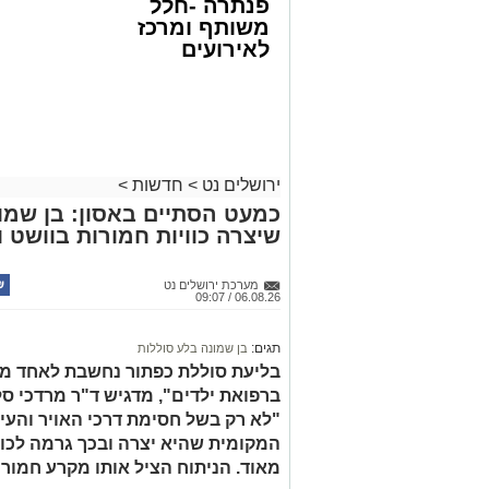
פנתרה -חלל
משותף ומרכז
לאירועים
עסקיים ופרטיים
צילום: דוברות המשטרה
ועוד לפרטים
במסגרת המאבק הנחוש של שוטרי מרחב ציו
לחצו >>
האחרונים שתי פעילויות ממוקדות, שהובי
כמויות גדולות של חומרים החשודים כסמים
ירושלים נט
>
חדשות
>
בפעילות בלשי תחנת לב הבירה שביצעו חיפו
כמעט הסתיים באסון: בן שמונ
שיצרה כוויות חמורות בוושט ו
כסמים מסוכנים, 15,140 ש"
החשודים הועברו לחקירה, ובית המשפט ה
מערכת ירושלים נט
06.08.26 / 09:07
לתאריך 6.8.26.
בפעילות נוספת של בלשי תחנת בית שמש,
תגים:
בן שמונה בלע סוללות
בסחר בסמים, זוהו על פי החשד שתי עסק
בליעת סוללת כפתור נחשבת לאחד ממ
ברפואת ילדים", מדגיש ד"ר מרדכי סל
"לא רק בשל חסימת דרכי האויר והעי
העיר ירושלים נעצרה והועברה להמשיך טי
המקומית שהיא יצרה ובכך גרמה לכווי
מאוד. הניתוח הציל אותו מקרע חמור 
מעצרם של החשודים הוארך בבית המשפט