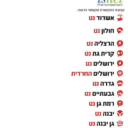
בפעילות נוספת של בלשי תחנת בית שמש,
קבוצת התקשורת ומקומוני הרשת:
ובמסגרת מעקב סמוי אחר רכב החשוד בסחר
בסמים, זוהו על פי החשד שתי עסקאות סחר
בחומרים אסורים. השוטרים ביצעו את מעצר
הנהגת, ובחיפוש ברכב נתפסו למעלה מ-2 ק"ג של
חומרים החשודים כסמים מסוכנים, טלפון נייד
ו-1,700 ש"ח במזומן. החשודה (25) תושבת העיר
ירושלים נעצרה והועברה להמשיך טיפול חקירה.