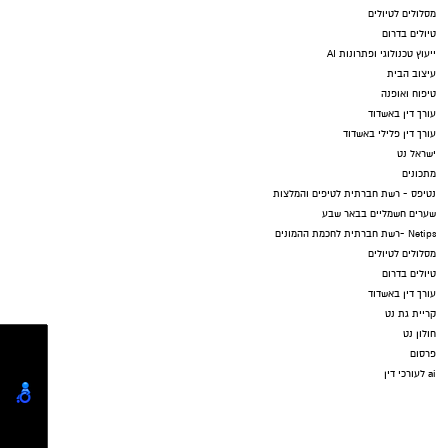
מסלולים לטיולים
טיולים בדרום
ייעוץ טכנולוגי ופתרונות AI
עיצוב הבית
טיפוח ואופנה
עורך דין באשדוד
עורך דין פלילי באשדוד
ישראל נט
מתכונים
נטיפס - רשת חברתית לטיפים והמלצות
שערים חשמליים בבאר שבע
Netips -רשת חברתית לחכמת ההמונים
מסלולים לטיולים
טיולים בדרום
עורך דין באשדוד
קריית גת נט
חולון נט
פרסום
ai לעורכי דין