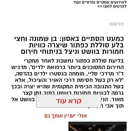
לאירועים עסקיים ופרטיים ועוד
לפרטים לחצו >>
מערכת ירושלים נט / 09:11 06.08.26
תגים:
סמים
חדשות
במסגרת המאבק הנחוש של שוטרי מרחב ציון בנגע
כמעט הסתיים באסון: בן שמונה וחצי
הסמים המסוכנים, בוצעו בימים האחרונים שתי
בלע סוללת כפתור שיצרה כוויות
פעילויות ממוקדות, שהובילו למעצר של שלושה
חמורות בוושט וניצל בניתוחי חירום
חשודים ולתפיסת כמויות גדולות של חומרים
בליעת סוללת כפתור נחשבת לאחד ממקרי
החשודים כסמים מסוכנים, כסף מזומן ואמצעים
החירום המסוכנים ביותר ברפואת ילדים", מדגיש
נוספים.
ד"ר מרדכי סליי, מומחה בגסטרו ילדים בהדסה,
"לא רק בשל חסימת דרכי האויר והעיכול, אלא
בפעילות בלשי תחנת לב הבירה שביצעו חיפוש
בשל התגובה הכימית המקומית שהיא יצרה ובכך
גרמה לכוויות חמורות בוושט בתוך זמן קצר
ע"פ צו בימ"ש, אותרו שני כלי רכב שעוררו את
מאוד. הניתוח הציל אותו מקרע חמור בוושט אל
קרא עוד
חשדם של השוטרים. לאחר מעקב סמוי נעצרו שני
תוך אבי העורקים״
חשודים (27,31) תושבי העיר ירושלים. ובחיפוש בכלי
אולי יעניין אותך גם
הרכב נתפסו כ-5.5 ק"ג של חומרים החשודים
כסמים מסוכנים, 15,140 ש"ח במזומן, שבעה