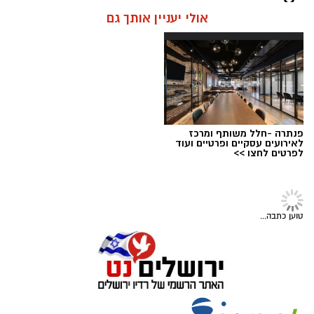
קרא עוד
הקשים ביותר במקרים מסוג זה וניצלו חייו של בן 8
וחצי מירושלים.
אולי יעניין אותך גם
בזכות תגובה מהירה של הוריו והטיפול המיידי של
מעצרם של החשודים הוארך בבית המשפט.
הצוות הרפואי אשר הבין כי כל דקה שעוברת הינה
קריטית ומסכנת את חייו, הסתיים האירוע ללא
הטרגדיה שעלולה הייתה להתרחש.
"הילד שיחק בטאבלט בבית," מספרת אימו. "זה
פנתרה -חלל משותף ומרכז
טאבלט שנועד לציורים וקשקושים והוא שיחק בו עד
לאירועים עסקיים ופרטיים ועוד
לפרטים לחצו >>
שבשלב מסוים נגמרה הסוללה. הוא הוציא אותה
מהמכשיר והניח על דלפק המטבח".
קרדיט: עיריית ירושלים
חדשות
מערכת ירושלים נט / 09:02 05.08.26
שוטרי מחוז ירושלים עצרו 4 חשודים
תגים:
ירושלים חוגגת 60
בגניבות כלי רכב
עיריית ירושלים חושפת את הלוגו הרשמי לציון 60
בפעילות ממוקדת בשכונת פסגת זאב במהלך
שנה לאיחוד הבירה - סמל ייחודי שילווה את כלל
השבוע האחרון