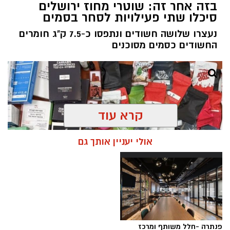
בזה אחר זה: שוטרי מחוז ירושלים
סיכלו שתי פעילויות לסחר בסמים
נעצרו שלושה חשודים ונתפסו כ-7.5 ק"ג חומרים
החשודים כסמים מסוכנים
קרא עוד
אולי יעניין אותך גם
פנתרה -חלל משותף ומרכז
צילום: דוברות המשטרה