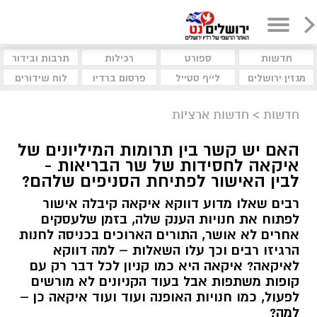
חדשות
ספורט
רכילות
תרבות ובידור
מגזין ירושלים
לייף סטייל
פרסום ברדיו
לוח שידורים
חדשות
>
חדשות ארציות
האם יש קשר בין תרומות המיליונים של
איקאה לחסידות של שר הבריאות -
לבין האישור לפתיחת הסניפים שלהם?
רבים שאלו מדוע דווקא איקאה קיבלה אישור
לפתוח את חנויות הענק שלה, בזמן שלעסקים
אחרים לא אושר, התורים הארוכים בכניסה לחנות
הרגיזו רבים וכך עלו השאלות – למה דווקא
לאיקאה? איקאה היא כמו קניון לכל דבר רק עם
קופות משתפות אבל בעוד הקניונים לא מורשים
לפעול, כמו חנויות האופנה ועוד ועוד איקאה כן –
למה?