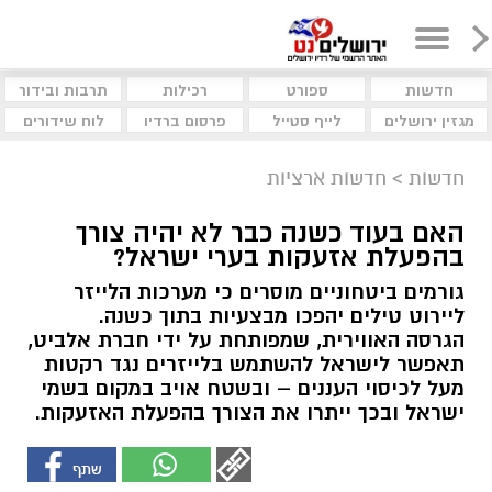
חדשות
ספורט
רכילות
תרבות ובידור
מגזין ירושלים
לייף סטייל
פרסום ברדיו
לוח שידורים
חדשות
>
חדשות ארציות
האם בעוד כשנה כבר לא יהיה צורך
בהפעלת אזעקות בערי ישראל?
גורמים ביטחוניים מוסרים כי מערכות הלייזר
ליירוט טילים יהפכו מבצעיות בתוך כשנה.
הגרסה האווירית, שמפותחת על ידי חברת אלביט,
תאפשר לישראל להשתמש בלייזרים נגד רקטות
מעל לכיסוי העננים – ובשטח אויב במקום בשמי
ישראל ובכך ייתרו את הצורך בהפעלת האזעקות.