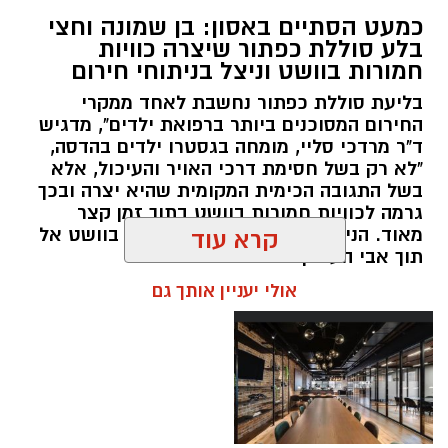
במסגרת המאבק הנחוש של שוטרי מרחב ציון בנגע
כמעט הסתיים באסון: בן שמונה וחצי
הסמים המסוכנים, בוצעו בימים האחרונים שתי
בלע סוללת כפתור שיצרה כוויות
פעילויות ממוקדות, שהובילו למעצר של שלושה
חמורות בוושט וניצל בניתוחי חירום
חשודים ולתפיסת כמויות גדולות של חומרים
בליעת סוללת כפתור נחשבת לאחד ממקרי
החשודים כסמים מסוכנים, כסף מזומן ואמצעים
החירום המסוכנים ביותר ברפואת ילדים", מדגיש
נוספים.
ד"ר מרדכי סליי, מומחה בגסטרו ילדים בהדסה,
"לא רק בשל חסימת דרכי האויר והעיכול, אלא
בפעילות בלשי תחנת לב הבירה שביצעו חיפוש
בשל התגובה הכימית המקומית שהיא יצרה ובכך
גרמה לכוויות חמורות בוושט בתוך זמן קצר
ע"פ צו בימ"ש, אותרו שני כלי רכב שעוררו את
מאוד. הניתוח הציל אותו מקרע חמור בוושט אל
קרא עוד
חשדם של השוטרים. לאחר מעקב סמוי נעצרו שני
תוך אבי העורקים״
חשודים (27,31) תושבי העיר ירושלים. ובחיפוש בכלי
אולי יעניין אותך גם
הרכב נתפסו כ-5.5 ק"ג של חומרים החשודים
כסמים מסוכנים, 15,140 ש"ח במזומן, שבעה
טלפונים ניידים וכלי עישון. שני החשודים הועברו
לחקירה, ובית המשפט האריך את מעצר אחד
החשודים עד לתאריך 6.8.26.