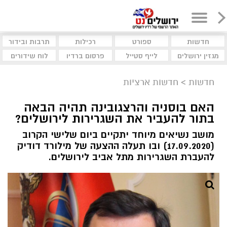
חדשות
ספורט
רכילות
תרבות ובידור
מגזין ירושלים
לייף סטייל
פרסום ברדיו
לוח שידורים
חדשות
>
חדשות ארציות
האם בוסניה והרצגובינה תהיה הבאה
בתור להעביר את השגרירות לירושלים?
מושב נשיאים מיוחד יתקיים ביום שלישי הקרוב
(17.09.2020) ובו תעלה ההצעה של מילורד דודיק
להעברת השגרירות מתל אביב לירושלים.