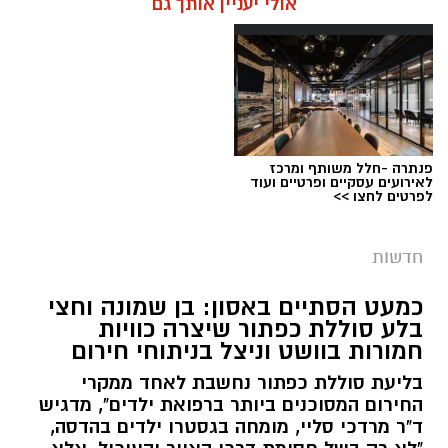
אולי יעניין אותך גם
פנתרה -חלל משותף ומרכז
צילום: דוברות המשטרה
לאירועים עסקיים ופרטיים ועוד
לפרטים לחצו >>
מערכת ירושלים נט / 09:11 06.08.26
תגים:
סמים
חדשות
במסגרת המאבק הנחוש של שוטרי מרחב ציון בנגע
כמעט הסתיים באסון: בן שמונה וחצי
הסמים המסוכנים, בוצעו בימים האחרונים שתי
בלע סוללת כפתור שיצרה כוויות
פעילויות ממוקדות, שהובילו למעצר של שלושה
חמורות בוושט וניצל בניתוחי חירום
חשודים ולתפיסת כמויות גדולות של חומרים
בליעת סוללת כפתור נחשבת לאחד ממקרי
החשודים כסמים מסוכנים, כסף מזומן ואמצעים
החירום המסוכנים ביותר ברפואת ילדים", מדגיש
נוספים.
ד"ר מרדכי סליי, מומחה בגסטרו ילדים בהדסה,