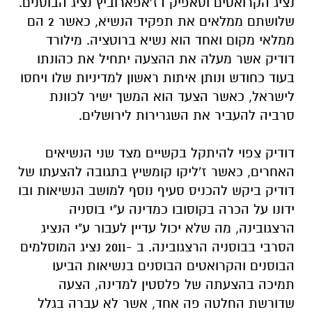
נציג הקרואטים וסאפיק דז'אפארוביץ נציג הבוסנים.
שלושתם ממלאים את תפקיד הנשיא, כאשר 2 הם
ממלאי מקום ואחד הוא נשיא ברוטציה. מילורד
דודיק אשר מעלה את ההצעה יתחיל את כהונתו
בעוד כחודש ונותן איתות ראשון למדיניות שלו ויחסו
לישראל, כאשר הצעד הוא המשך ישיר לכוונת
סרביה להעביר את השגרירות לירושלים.
דודיק צפוי להיתקל בקשיים מצד שני הנשיאים
האחרים, כאשר ז'ליקו קומשיץ בתגובה להצעתו של
דודיק ביקש להכניס סעיף נוסף למושב הנשיאות ובו
ידונו על הכרה בקוסובו כמדינה ע"י בוסניה
הרצגובינה, מה שלא יכול עדיין לעבור ע"י הנציג
הסרבי בבוסניה הרצגובינה. ב -2011 נציג המוסלמים
הבוסנים והקרואטים הבוסנים בנשיאות הביעו
תמיכה בהצעתה של פלסטין למדינה, הצעה
שדורשת החלטה פה אחד, אשר לא עברה בגלל