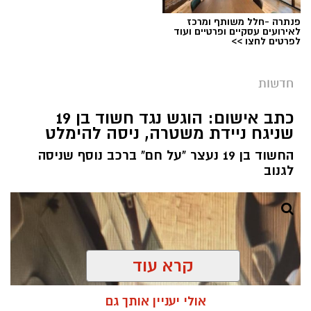
פנתרה -חלל משותף ומרכז
לאירועים עסקיים ופרטיים ועוד
לפרטים לחצו >>
חדשות
צילום: דוברות המשטרה
מערכת ירושלים נט / 08:55 10.08.26
כתב אישום: הוגש נגד חשוד בן 19
שניגח ניידת משטרה, ניסה להימלט
תגים:
רצח עובד זר בשכונת קטמון
החשוד בן 19 נעצר "על חם" ברכב נוסף שניסה
בתאריך 23 ביולי הוזעקו כוחות משטרה לדירה
לגנוב
בשכונת קטמון בירושלים, בעקבות דיווח על אדם
שאותר ללא רוח חיים כשעל גופו סימני אלימות.
שוטרי מחוז ירושלים שהגיעו למקום סגרו את הזירה
והחלו בבדיקת נסיבות האירוע, בסיוע חוקרי הזיהוי
הפלילי (מז”פ).
קרא עוד
במהלך הבדיקה הראשונית עלה חשד כי מדובר
אולי יעניין אותך גם
באירוע פלילי. בעקבות הממצאים הגיע מפקד מחוז