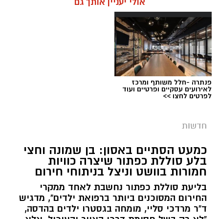
אולי יעניין אותך גם
פנתרה -חלל משותף ומרכז
צילום: דוברות המשטרה
לאירועים עסקיים ופרטיים ועוד
לפרטים לחצו >>
מערכת ירושלים נט / 09:11 06.08.26
תגים:
סמים
חדשות
במסגרת המאבק הנחוש של שוטרי מרחב ציון בנגע
כמעט הסתיים באסון: בן שמונה וחצי
הסמים המסוכנים, בוצעו בימים האחרונים שתי
בלע סוללת כפתור שיצרה כוויות
פעילויות ממוקדות, שהובילו למעצר של שלושה
חמורות בוושט וניצל בניתוחי חירום
חשודים ולתפיסת כמויות גדולות של חומרים
בליעת סוללת כפתור נחשבת לאחד ממקרי
החשודים כסמים מסוכנים, כסף מזומן ואמצעים
החירום המסוכנים ביותר ברפואת ילדים", מדגיש
נוספים.
ד"ר מרדכי סליי, מומחה בגסטרו ילדים בהדסה,