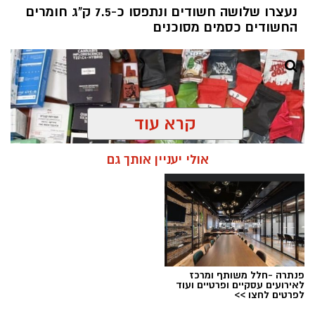
נעצרו שלושה חשודים ונתפסו כ-7.5 ק"ג חומרים
החשודים כסמים מסוכנים
קרא עוד
אולי יעניין אותך גם
פנתרה -חלל משותף ומרכז
צילום: דוברות המשטרה
לאירועים עסקיים ופרטיים ועוד
לפרטים לחצו >>
מערכת ירושלים נט / 09:11 06.08.26