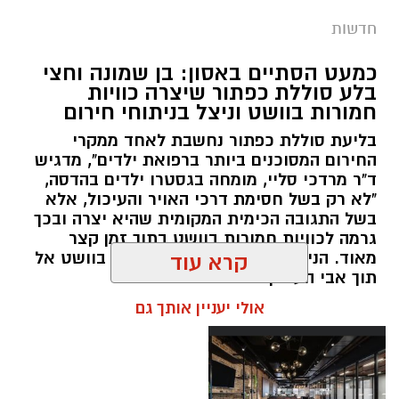
תגים:
סמים
חדשות
במסגרת המאבק הנחוש של שוטרי מרחב ציון בנגע
כמעט הסתיים באסון: בן שמונה וחצי
הסמים המסוכנים, בוצעו בימים האחרונים שתי
בלע סוללת כפתור שיצרה כוויות
פעילויות ממוקדות, שהובילו למעצר של שלושה
חמורות בוושט וניצל בניתוחי חירום
חשודים ולתפיסת כמויות גדולות של חומרים
בליעת סוללת כפתור נחשבת לאחד ממקרי
החשודים כסמים מסוכנים, כסף מזומן ואמצעים
החירום המסוכנים ביותר ברפואת ילדים", מדגיש
נוספים.
ד"ר מרדכי סליי, מומחה בגסטרו ילדים בהדסה,
"לא רק בשל חסימת דרכי האויר והעיכול, אלא
בפעילות בלשי תחנת לב הבירה שביצעו חיפוש
בשל התגובה הכימית המקומית שהיא יצרה ובכך
גרמה לכוויות חמורות בוושט בתוך זמן קצר
ע"פ צו בימ"ש, אותרו שני כלי רכב שעוררו את
מאוד. הניתוח הציל אותו מקרע חמור בוושט אל
קרא עוד
חשדם של השוטרים. לאחר מעקב סמוי נעצרו שני
תוך אבי העורקים״
חשודים (27,31) תושבי העיר ירושלים. ובחיפוש בכלי
אולי יעניין אותך גם
הרכב נתפסו כ-5.5 ק"ג של חומרים החשודים
כסמים מסוכנים, 15,140 ש"ח במזומן, שבעה
טלפונים ניידים וכלי עישון. שני החשודים הועברו
לחקירה, ובית המשפט האריך את מעצר אחד