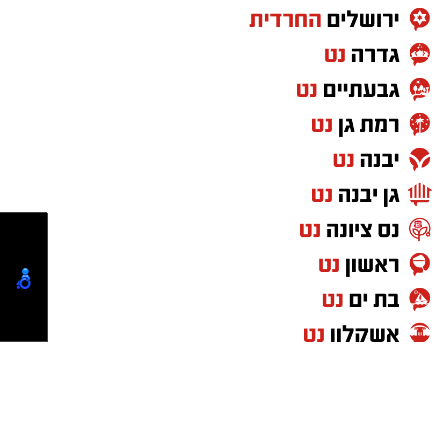
לדבריה, דבר לא נראה חריג באותו הרגע,
והמשפחה המשיכה בשגרת היום. אלא שכעבור חצי
שעה חזר הילד אל הסוללה, ללא ידיעת הוריו,
ומתוך סקרנות הכניס אותה לפיו. "מעשה של
משחק של ילדים, להכניס לפה, זה כנראה מדגדג
בפה בגלל הזרם החשמלי שהיא יוצרת". לדברי
האם, מדובר היה בהתנהגות תמימה לחלוטין, ללא
כל הבנה של הסכנה האדירה הטמונה בכך. במשך
מספר שניות שיחק הילד עם הסוללה בפיו, עד
שלפתע החליקה ונבלעה. "זו בטרייה קטנה,
שטוחה, פשוטה כזו," היא מתארת, "מייד לאחר מכן
הוא הבין שמשהו לא בסדר כשורה, ורץ לספר לנו
מה קרה".
"בתחילה ניסינו לגרום לו להקיא," מספרים הוריו.
"כשראינו שזה לא עובד, הבנו שמדובר באירוע