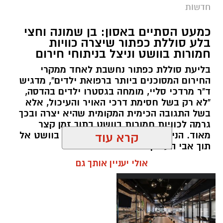
חדשות
במסגרת המאבק הנחוש של שוטרי מרחב ציון בנגע
כמעט הסתיים באסון: בן שמונה וחצי
הסמים המסוכנים, בוצעו בימים האחרונים שתי
בלע סוללת כפתור שיצרה כוויות
פעילויות ממוקדות, שהובילו למעצר של שלושה
חמורות בוושט וניצל בניתוחי חירום
חשודים ולתפיסת כמויות גדולות של חומרים
בליעת סוללת כפתור נחשבת לאחד ממקרי
החשודים כסמים מסוכנים, כסף מזומן ואמצעים
החירום המסוכנים ביותר ברפואת ילדים", מדגיש
נוספים.
ד"ר מרדכי סליי, מומחה בגסטרו ילדים בהדסה,
"לא רק בשל חסימת דרכי האויר והעיכול, אלא
בפעילות בלשי תחנת לב הבירה שביצעו חיפוש
בשל התגובה הכימית המקומית שהיא יצרה ובכך
גרמה לכוויות חמורות בוושט בתוך זמן קצר
ע"פ צו בימ"ש, אותרו שני כלי רכב שעוררו את
מאוד. הניתוח הציל אותו מקרע חמור בוושט אל
קרא עוד
חשדם של השוטרים. לאחר מעקב סמוי נעצרו שני
תוך אבי העורקים״
חשודים (27,31) תושבי העיר ירושלים. ובחיפוש בכלי
אולי יעניין אותך גם
הרכב נתפסו כ-5.5 ק"ג של חומרים החשודים
כסמים מסוכנים, 15,140 ש"ח במזומן, שבעה
טלפונים ניידים וכלי עישון. שני החשודים הועברו
לחקירה, ובית המשפט האריך את מעצר אחד
החשודים עד לתאריך 6.8.26.