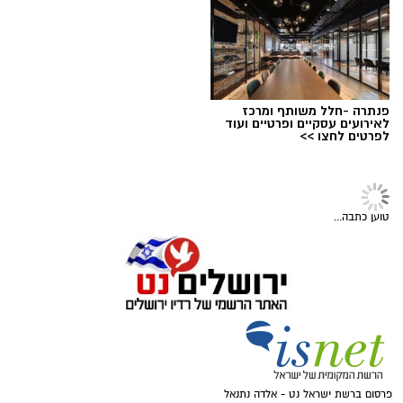
אולי יעניין אותך גם
בזכות תגובה מהירה של הוריו והטיפול המיידי של
מעצרם של החשודים הוארך בבית המשפט.
הצוות הרפואי אשר הבין כי כל דקה שעוברת הינה
קריטית ומסכנת את חייו, הסתיים האירוע ללא
הטרגדיה שעלולה הייתה להתרחש.
"הילד שיחק בטאבלט בבית," מספרת אימו. "זה
פנתרה -חלל משותף ומרכז
טאבלט שנועד לציורים וקשקושים והוא שיחק בו עד
לאירועים עסקיים ופרטיים ועוד
לפרטים לחצו >>
שבשלב מסוים נגמרה הסוללה. הוא הוציא אותה
מהמכשיר והניח על דלפק המטבח".
קרדיט: עיריית ירושלים
מערכת ירושלים נט / 09:02 05.08.26
טוען כתבה...
תגים:
ירושלים חוגגת 60
עיריית ירושלים חושפת את הלוגו הרשמי לציון 60
שנה לאיחוד הבירה - סמל ייחודי שילווה את כלל
אירועי שנת החגיגות ויופיע לצד הלוגו הרשמי של
עיריית ירושלים בכל הפרסומים העירוניים.