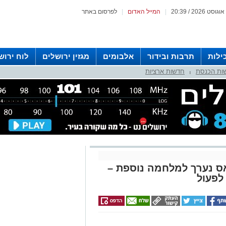
|
המייל האדום
|
לפרסום באתר
ילות
תרבות ובידור
אלבומים
מגזין ירושלים
לוח ירוש
ות הכנסת
חדשות ארציות
 רדיו ירושלים
|
ס נערך למלחמה נוספת –
לפעול