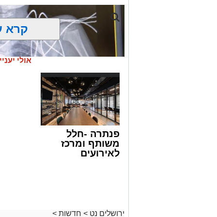
קרא ע
אולי יעניי
פנתרה -חלל
משותף ומרכז
לאירועים
עסקיים ופרטיים
ועוד לפרטים
לחצו >>
צילום: דוברות הדסה
משחק תמים במהלך החופש הגדול הסתיים
ירושלים נט
>
חדשות
>