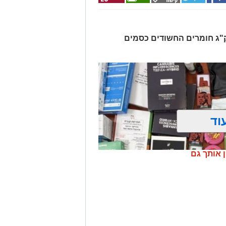
רו שלושה חשודים ונתפסו כ-7.5 ק"ג חומרים החשודים כסמים
וד
ן אותך גם