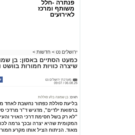
פנתרה -חלל
משותף ומרכז
לאירועים
עסקיים ופרטיים
צילום: דוברות המשטרה
ועוד לפרטים
במסגרת המאבק הנחוש של שוטרי מרחב ציו
לחצו >>
האחרונים שתי פעילויות ממוקדות, שהובי
כמויות גדולות של חומרים החשודים כסמים
ירושלים נט
>
חדשות
>
בפעילות בלשי תחנת לב הבירה שביצעו חיפו
כמעט הסתיים באסון: בן שמונ
שיצרה כוויות חמורות בוושט ו
כסמים מסוכנים, 15,140 ש"
החשודים הועברו לחקירה, ובית המשפט ה
מערכת ירושלים נט
06.08.26 / 09:07
לתאריך 6.8.26.
בפעילות נוספת של בלשי תחנת בית שמש,
תגים:
בן שמונה בלע סוללות
בסחר בסמים, זוהו על פי החשד שתי עסק
בליעת סוללת כפתור נחשבת לאחד ממ
ברפואת ילדים", מדגיש ד"ר מרדכי סל
"לא רק בשל חסימת דרכי האויר והעי
העיר ירושלים נעצרה והועברה להמשיך טי
המקומית שהיא יצרה ובכך גרמה לכווי
מאוד. הניתוח הציל אותו מקרע חמור 
מעצרם של החשודים הוארך בבית המשפט