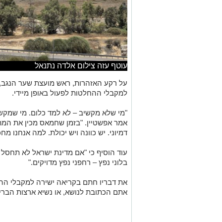
עוטף עזה צילום אלדה נתנאל
על רקע האזהרות, ראש מועצת שער הנגב, 
למקבלי ההחלטות לפעול באופן מיידי.
"מי שלא מקשיב – לא למד כלום. מי שמקשי
אמר אפשטיין. "בזמן שחמאס מכין את המ
דמיוני. יש כוונה ויש יכולת. למה אנחנו מ
עוד הוסיף כי "אם מדינת ישראל לא תחסל
בלוני נפץ – רחפני נפץ מדויקים."
את דבריו חתם בקריאה ישירה למקבלי ההח
אתם הכתובת לנושא, או נשיא ארצות הברי