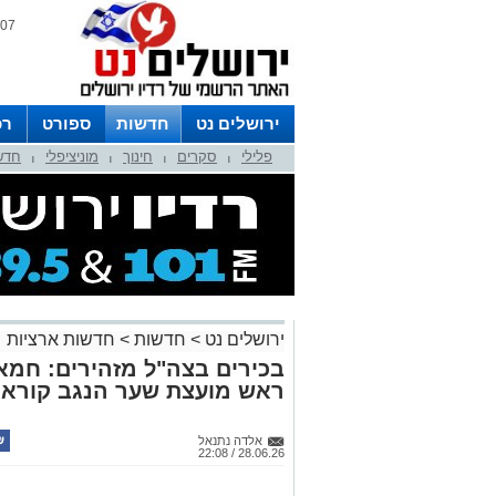
07 אוגוסט 2026 / 20:39
ירושלים נט
חדשות
ספורט
רכ
פלילי
סקרים
חינוך
מוניציפלי
חדש
לפרסום ברדיו צרו קשר
לוח שדורים
|
|
|
|
ירושלים נט
>
חדשות
>
חדשות ארציות
בכירים בצה"ל מזהירים: חמא
ראש מועצת שער הנגב קורא 
אלדה נתנאל
28.06.26 / 22:08