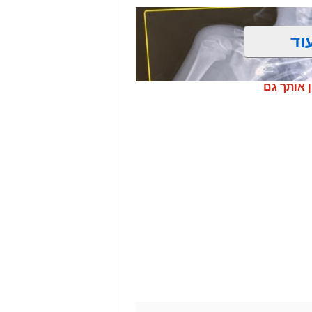
וד
ן אותך גם
 בבליעת סוללת כפתור ובעקבותיה