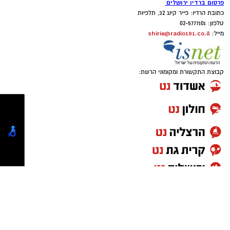
פרסום ברדיו ירושלים
כתובת הרדיו: פייר קינג 32, תלפיות
טלפון: 02-5777101
shirie@radio101.co.il
מייל:
קבוצת התקשורת ומקומוני הרשת:
בחיפוש ברכב נתפסו סכין, סכום כסף מזומן בסך
6,864 ש"ח, וכן רכוש החשוד כגנוב, ובהם מכשירי
חשמל חדשים, תכשיטים, בגדים חדשים ומוצגים
נוספים באריזות.
החשוד נעצר על ידי השוטרים והועבר לחקירה
בתחנת מוריה. עם סיום חקירתו הובא היום בפני
בית המשפט, אשר האריך את מעצרו.