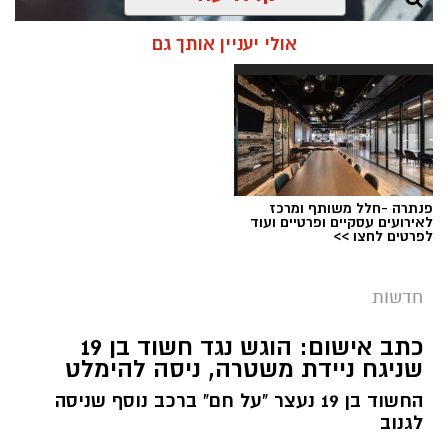
אולי יעניין אותך גם
פנתרה -חלל משותף ומרכז
לאירועים עסקיים ופרטיים ועוד
לפרטים לחצו >>
חדשות
צילום: דוברות המשטרה
מערכת ירושלים נט / 08:55 10.08.26
כתב אישום: הוגש נגד חשוד בן 19
שניגח ניידת משטרה, ניסה להימלט
תגים:
רצח עובד זר בשכונת קטמון
החשוד בן 19 נעצר "על חם" ברכב נוסף שניסה
בתאריך 23 ביולי הוזעקו כוחות משטרה לדירה
לגנוב
בשכונת קטמון בירושלים, בעקבות דיווח על אדם