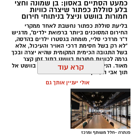
כמעט הסתיים באסון: בן שמונה וחצי
הסמים המסוכנים, בוצעו בימים האחרונים שתי
בלע סוללת כפתור שיצרה כוויות
פעילויות ממוקדות, שהובילו למעצר של שלושה
חמורות בוושט וניצל בניתוחי חירום
חשודים ולתפיסת כמויות גדולות של חומרים
בליעת סוללת כפתור נחשבת לאחד ממקרי
החשודים כסמים מסוכנים, כסף מזומן ואמצעים
החירום המסוכנים ביותר ברפואת ילדים", מדגיש
נוספים.
ד"ר מרדכי סליי, מומחה בגסטרו ילדים בהדסה,
"לא רק בשל חסימת דרכי האויר והעיכול, אלא
בפעילות בלשי תחנת לב הבירה שביצעו חיפוש
בשל התגובה הכימית המקומית שהיא יצרה ובכך
גרמה לכוויות חמורות בוושט בתוך זמן קצר
ע"פ צו בימ"ש, אותרו שני כלי רכב שעוררו את
מאוד. הניתוח הציל אותו מקרע חמור בוושט אל
קרא עוד
חשדם של השוטרים. לאחר מעקב סמוי נעצרו שני
תוך אבי העורקים״
חשודים (27,31) תושבי העיר ירושלים. ובחיפוש בכלי
אולי יעניין אותך גם
הרכב נתפסו כ-5.5 ק"ג של חומרים החשודים
כסמים מסוכנים, 15,140 ש"ח במזומן, שבעה
טלפונים ניידים וכלי עישון. שני החשודים הועברו
לחקירה, ובית המשפט האריך את מעצר אחד
החשודים עד לתאריך 6.8.26.
בפעילות נוספת של בלשי תחנת בית שמש,
פנתרה -חלל משותף ומרכז