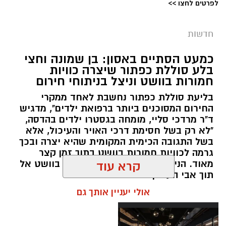
לפרטים לחצו >>
מערכת ירושלים נט / 09:11 06.08.26
תגים:
סמים
חדשות
במסגרת המאבק הנחוש של שוטרי מרחב ציון בנגע
כמעט הסתיים באסון: בן שמונה וחצי
הסמים המסוכנים, בוצעו בימים האחרונים שתי
בלע סוללת כפתור שיצרה כוויות
פעילויות ממוקדות, שהובילו למעצר של שלושה
חמורות בוושט וניצל בניתוחי חירום
חשודים ולתפיסת כמויות גדולות של חומרים
בליעת סוללת כפתור נחשבת לאחד ממקרי
החשודים כסמים מסוכנים, כסף מזומן ואמצעים
החירום המסוכנים ביותר ברפואת ילדים", מדגיש
נוספים.
ד"ר מרדכי סליי, מומחה בגסטרו ילדים בהדסה,
"לא רק בשל חסימת דרכי האויר והעיכול, אלא
בפעילות בלשי תחנת לב הבירה שביצעו חיפוש
בשל התגובה הכימית המקומית שהיא יצרה ובכך
גרמה לכוויות חמורות בוושט בתוך זמן קצר
ע"פ צו בימ"ש, אותרו שני כלי רכב שעוררו את
מאוד. הניתוח הציל אותו מקרע חמור בוושט אל
קרא עוד
חשדם של השוטרים. לאחר מעקב סמוי נעצרו שני
תוך אבי העורקים״
חשודים (27,31) תושבי העיר ירושלים. ובחיפוש בכלי
אולי יעניין אותך גם
הרכב נתפסו כ-5.5 ק"ג של חומרים החשודים
כסמים מסוכנים, 15,140 ש"ח במזומן, שבעה
טלפונים ניידים וכלי עישון. שני החשודים הועברו