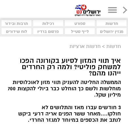
חדשות
ספורט
רכילות
תרבות ובידור
מגזין ירושלים
לייף סטייל
פרסום ברדיו
לוח שידורים
חדשות
>
חדשות ארציות
איך תווי המזון לסיוע בקורונה הפכו
למשחק פוליטי? ולמה רק החרדים
ייהנו מהם?
הממשלה החליטה להעניק תווי מזון לאוכלוסיות
מוחלשות ולשם כך הוחלט כבר ביולי להקצות 700
מיליון שקל.
3 חודשים עברו מאז והתלושים לא
חולקו....מאחר ששר הפנים אריה דרעי ביקש
לנתב את הכספים במיוחד למגזר החרדי.