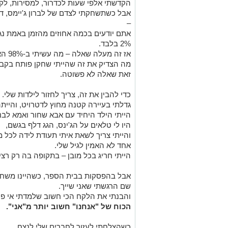
הקדשתי אלפי שעות לכדרור, למסירות, לקל
אבל כשתשחקתי לצדם של לברון ג'יימס, דוויי
–
אתם יודעים בכמה אחוזים מהזמן באמת נגע
2% בלבד.
אז זה מעלה שאלה – מה עשיתי ב-98% האחרים מהזמן, כשלא היה לי את הכדור?
מה הצדיק את זה שהייתי שחקן פותח בקב
זאת שאלה לא פשוטה.
כדי להבין את זה, צריך לחזור לילדות שלי.
גדלתי בעיירה קטנה מחוץ לדטרויט, והייתה
הייתי הילד היחיד עם אבא שחור ואמא לבנ
היו לי טלאים על הג'ינס, הגג דלף בגשם,
והייתי צריך לשאת איתי תעודת לידה לכל מ
אחד לא האמין לגיל שלי.
הייתי חריג בכל מובן – בתקופה בה רק רצ
אבל בהפסקות בבית הספר, כשהיינו משחקי
שם הרגשתי שאני שייך.
והבנתי את הלקח הכי חשוב שלמדתי אי פע
הכוח של "אנחנו" חשוב יותר מ"אני".
כשהצלחתי לעזור לחברים שלי לנצח,