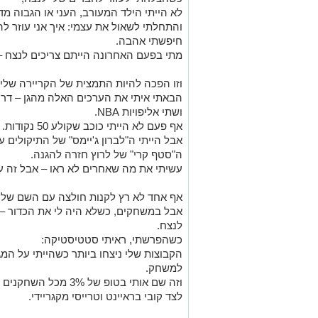
לא הייתי הילד המעורב, העני או הגבוה מד
והתחלתי לשאול את עצמי: איך אני עוזר לה
חיפשתי אהבה.
מתי בפעם האחרונה הייתם צריכים לנצח –
וזו הפכה להיות התמצית של הקריירה שלי.
הבאתי איתי את הערכים האלה מהגן – דרך 
ושתי אליפויות NBA.
אף פעם לא הייתי כוכב שקולע 50 נקודות.
אבל הייתי ה"לברון ג'יימס" של התיקולים 
ה"סטף קרי" של לרוץ חזרה להגנה.
עשיתי את מה שאחרים לא ראו – אבל זה 
אף אחד לא רץ לקנות חולצה עם השם שלי 
לנצח.
כשהפרשתי, ראיתי סטטיסטיקה:
הקבוצות שלי ניצחו ביותר כשהייתי על המ
למשחק.
וזה שם אותי בטופ של 3% מכל השחקנים ב-30 השנים האחרונות –
לצד קובי בראיינט וטרייסי מקגריידי.