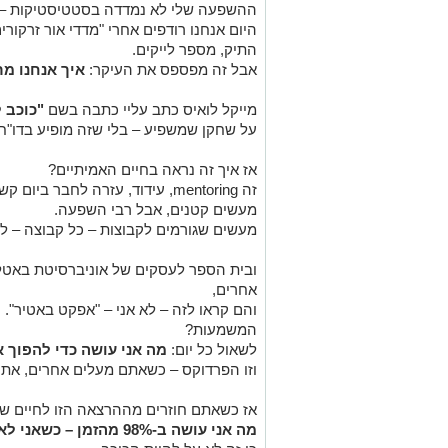
ההשפעה שלי לא נמדדה בסטטיסטיקות – 
היום אנחנו רודפים אחרי "מדדי אור זרקורי
התיק, מספר לייקים.
אבל זה מפספס את העיקר:
איך אנחנו מ
מייקל לואיס כתב עליי כתבה בשם
"כוכב 
על שחקן שמשפיע – בלי שזה מופיע בדו"ח.
אז איך זה נראה בחיים האמיתיים?
זה mentoring, עידוד, עזרה לחבר ביום קשה, או סתם להרים פיסת זבל בפארק.
מעשים קטנים, אבל רבי השפעה.
מעשים שגורמים לקבוצות – כל קבוצה – ל
ובית הספר לעסקים של אוניברסיטת באטלר
אחרים,
והם קראו לזה – לא אני – "אפקט באטיר".
המשמעות?
לשאול כל יום:
מה אני עושה כדי להפוך 
וזו הפרדוקס – כשאתם מעלים אחרים, אתם
אז כשאתם חוזרים מההרצאה הזו לחיים ש
מה אני עושה ב-98% מהזמן – כשאני לא באור הזרקורים?