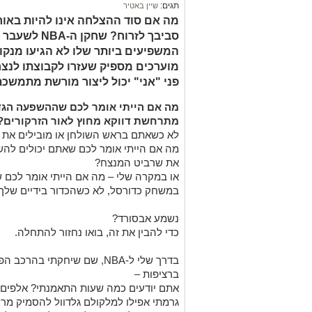
תגים:
שיין באטיר
מה אם סוד ההצלחה אינו להיות באור
סביבך לזרוח?
המשפיעים ביותר שלו לא הגיעו מנקו
מוערכים מספיק שעזרו לקבוצתו לנצח 
פני "אני" יכול ליצור מורשת מתמשכת
מה אם הייתי אומר לכם שההשפעה הגדו
מתרחשת דווקא מחוץ לאור הזרקורים?
לא כשאתם בראש השולחן או מובילים את 
מה אם הייתי אומר לכם שאתם יכולים להש
את שרביט המנצח?
או במקרה שלי – מה אם הייתי אומר לכם 
במשחק כדורסל, לא כשהכדור בידיים שלך 
נשמע אבסורד?
כדי להבין את זה, בואו נחזור להתחלה.
בדרך שלי ל-NBA, שם שיחקתי 
ברציפות –
אתם יודעים כמה שעות התאמנתי? אלפים 
גרמתי אפילו למלקולם גלדוול להסמיק מרוב