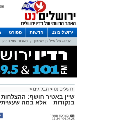
06 אוגוסט 2026 / 15:52
ירושלים נט
חדשות
ספורט
ר
הבלוג של אייל בן שמחון
טארות עוזי הכהן
לפרסום ברדיו צרו קשר
לוח שדורים
|
ירושלים נט
>
הבלוגים
>
שיין באטיר חושף: ההצלחות ה
בנקודות – אלא במה שעשיתי
מערכת האתר
04.06.25 / 11:34