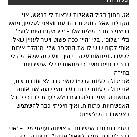
אז,
מ
תוך ב
ל
יל השאלות שרצות לי בראש,
אני
מקבלת שאלה
נוספת
בהודעת
ווצאפ
לטלפון,
ממש
כשאני כותבת מילים אלו
-
"יש מקום היום לזוג?"
בלי "שלום", בלי "היי" ככה פשוט
וישר לעניין
שאל
אותי
לקוח שיש לו את המספר שלי, מנהלת אירוח
לשעבר.
ופתאום עלה בי מין רוגע כזה שלא היה לי
כבר שנתיים וחצי
, כי
פתאום יש לי אפשרויות
בחירה -
אני יכולה לענות עכשיו שאני כבר ל
א
עובדת שם,
אני יכולה לענות לו גם בעוד חצי שעה את אותה
התשובה
,
ואני יכולה שגם
ש
לא לענות לו בכלל. כל
האפשרויות פתוחות, ואיך חיכיתי
כבר
ל
השתמש
ב
אפשרות השלישית!
בסוף
בחרתי בא
פשרות
הראשונה
ו
עניתי מיד
-
"אני
כבר לא שם
, תוכל לשאול אותם״.
תשובה ברורה,