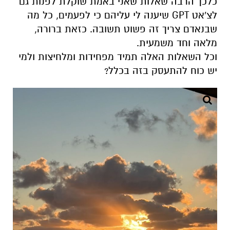
כלכך
הרבה שאלות שאני באמת שוקלת לפנות
גם
לצ'אט
GPT שיענה
לי עליהם
כי לפעמים
, כל מה
ש
בנאדם
צריך
זה
פשוט תשובה. כזאת ברורה,
מלאה וחד משמעית.
וכל השאלות האלה תמיד מפחידות ומלחיצות
ו
למי
יש כוח להתעסק בזה
בכלל
?