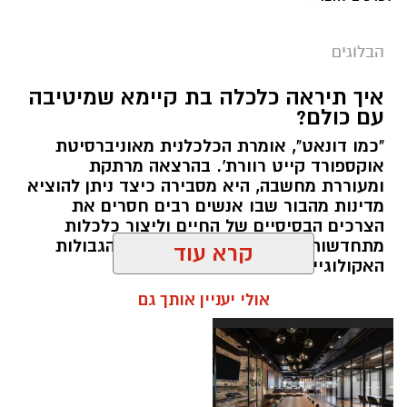
הבלוגים
איך תיראה כלכלה בת קיימא שמיטיבה
עם כולם?
"כמו דונאט", אומרת הכלכלנית מאוניברסיטת
אוקספורד קייט רוורת'. בהרצאה מרתקת
ומעוררת מחשבה, היא מסבירה כיצד ניתן להוציא
מדינות מהבור שבו אנשים רבים חסרים את
הצרכים הבסיסיים של החיים וליצור כלכלות
מתחדשות ושוויוניות שפועלות בתוך הגבולות
האקולוגיים של כדור הארץ.
קרא עוד
אלדה נתנאל / 09:22 24.05.26
תגים:
טד
אולי יעניין אותך גם