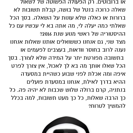
או ברובוטים.
רק הפעולה הפשוטה של לשאול
שאלה כרוכ
ה
בנטל של בושה, קבלת
תשובות לא
ברורות
או כאלה שלא
עונות על השאל
ה.
בסך הכל
שאלתי
כמה יעלה לי,
מה אתה בא לי עכשיו עם
כל
ה
הי
סטוריה
של
ראש
י מנוע שנת 2016
?
מצד שני, גם אנחנו כששואלים אותנו שאלות אנחנו
נענה לרוב בחוסר וודאות, בעצבים לפעמים
או
בתשובה מפורטת יתר על המידה שלא לצורך. בס
ך
ה
כל
שאלו אותך מה בא לך לאכול
,
אין צורך לפרט
איפה ומה אכלת לפני שבוע כשהיית במסעדה
ההיא ב
דרך לאילת, אנחנו במסעדת פועלים
בנתניה
, קרם ברולה שלוש שכבות לא יהיה פה.
כל
כך
הרבה שאלות,
כל כך
מעט תשובות, למה בכלל
להמשיך לטרוח?