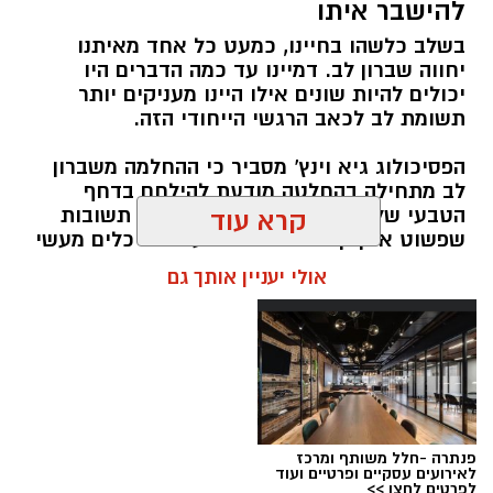
להישבר איתו
בשלב כלשהו בחיינו, כמעט כל אחד מאיתנו
יחווה שברון לב. דמיינו עד כמה הדברים היו
יכולים להיות שונים אילו היינו מעניקים יותר
תשומת לב לכאב הרגשי הייחודי הזה.
הפסיכולוג גיא וינץ' מסביר כי ההחלמה משברון
לב מתחילה בהחלטה מודעת להילחם בדחף
הטבעי שלנו לייפות את העבר ולחפש תשובות
קרא עוד
שפשוט אינן קיימות. הוא מציע ארגז כלים מעשי
שיעזור לנו, בהדרגה, להשתחרר מהכאב ולהמשיך
אולי יעניין אותך גם
הלאה.
הלב שלנו אולי נשבר לפעמים, אבל אנחנו לא
חייבים להישבר יחד איתו.
מערכת האתר / 09:04 23.07.26
תגים:
טד
פנתרה -חלל משותף ומרכז
לאירועים עסקיים ופרטיים ועוד
לפרטים לחצו >>