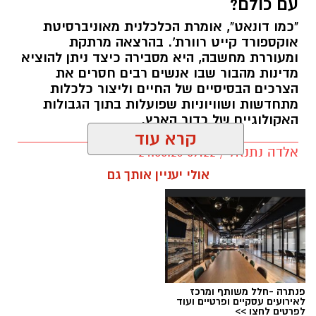
עם כולם?
"כמו דונאט", אומרת הכלכלנית מאוניברסיטת
אוקספורד קייט רוורת'. בהרצאה מרתקת
ומעוררת מחשבה, היא מסבירה כיצד ניתן להוציא
מדינות מהבור שבו אנשים רבים חסרים את
הצרכים הבסיסיים של החיים וליצור כלכלות
מתחדשות ושוויוניות שפועלות בתוך הגבולות
האקולוגיים של כדור הארץ.
קרא עוד
אלדה נתנאל / 09:22 24.05.26
תגים:
טד
אולי יעניין אותך גם
פנתרה -חלל משותף ומרכז
לאירועים עסקיים ופרטיים ועוד
לפרטים לחצו >>