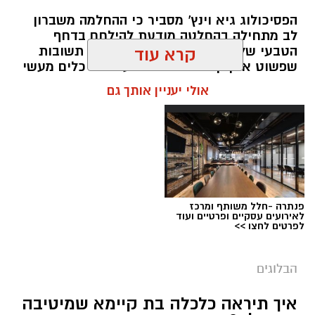
הפסיכולוג גיא וינץ' מסביר כי ההחלמה משברון
לב מתחילה בהחלטה מודעת להילחם בדחף
הטבעי שלנו לייפות את העבר ולחפש תשובות
קרא עוד
שפשוט אינן קיימות. הוא מציע ארגז כלים מעשי
שיעזור לנו, בהדרגה, להשתחרר מהכאב ולהמשיך
אולי יעניין אותך גם
הלאה.
הלב שלנו אולי נשבר לפעמים, אבל אנחנו לא
חייבים להישבר יחד איתו.
מערכת האתר / 09:04 23.07.26
תגים:
טד
פנתרה -חלל משותף ומרכז
לאירועים עסקיים ופרטיים ועוד
לפרטים לחצו >>
הבלוגים
איך תיראה כלכלה בת קיימא שמיטיבה