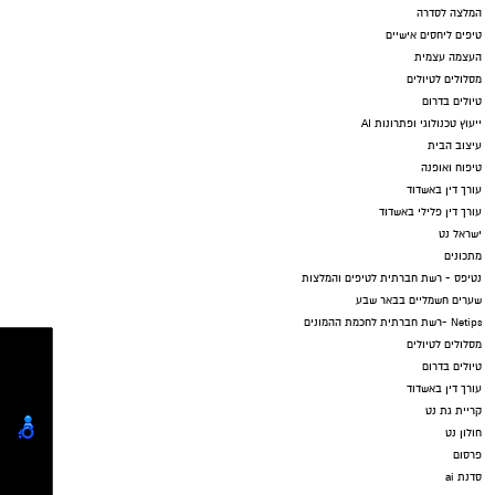
המלצה לסדרה
טיפים ליחסים אישיים
העצמה עצמית
מסלולים לטיולים
טיולים בדרום
ייעוץ טכנולוגי ופתרונות AI
עיצוב הבית
טיפוח ואופנה
עורך דין באשדוד
עורך דין פלילי באשדוד
ישראל נט
מתכונים
נטיפס - רשת חברתית לטיפים והמלצות
שערים חשמליים בבאר שבע
Netips -רשת חברתית לחכמת ההמונים
מסלולים לטיולים
טיולים בדרום
עורך דין באשדוד
קריית גת נט
חולון נט
פרסום
סדנת ai