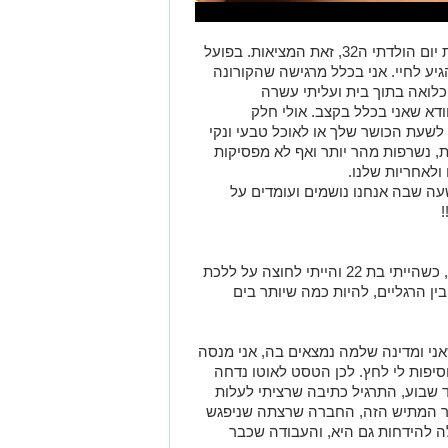
ום הולדתי ה32,
זאת המציאות. בפועל
יע לחיי
.
אני בכלל מרגישה שהקורונה
 כלואה בתוך בית ועליתי עשרה
ודא שאני
בכלל
בקצב
. אולי חלק
לשעת הכושר שלך או לאוכל טבעי ונקי
ת,
נשרפות
מהר יותר
ואף
לא מפסיקות
ולאחריות שלנו.
ה שבה אנחנו נושמים ועומדים על
!
,
כשהייתי בת 22
ו
הייתי לחוצה
על
ל
לכת
ין הרגליים,
ל
היות כמה שיותר ב
ים
ני ומדינה ש
ל
מה נמצאים בה, אני מנסה
יפות לי לחץ
. לכן הטסט לאוטו נדחה
 שבוע
, התרגיל כתיבה שרציתי לעלות
ר המתיש הזה
, ה
חברה שרצתה שניפגש
 להידחות גם היא, והעבודה שכבר