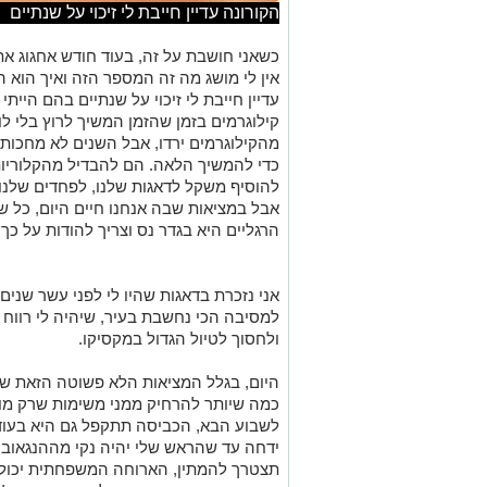
הקורונה עדיין חייבת לי זיכוי על שנתיים
כשאני חושבת על זה,
בעוד חודש אחגוג את י
אין לי מושג מה זה המספר הזה ואיך הוא הג
עדיין
חייבת
לי
זיכוי על שנתיים בהם הייתי
קילוגרמים
בזמן ש
הזמן המשיך לרוץ בלי לו
מהקילוגרמים
ירדו, אבל השנים לא מחכות 
כדי להמשיך הלאה. הם להבדיל מ
ה
קלוריו
להוסיף
משקל לדאגות שלנו, לפחדים שלנו 
אבל ב
מציאות
שב
ה
אנחנו חיים
היום,
כל שע
הרגליים היא
ב
גדר
נס
וצריך לה
ודות על כך!
אני נזכרת בדאגות שהיו לי לפני עשר שנים
למסיבה הכי
נחשבת
בעיר
,
שיהיה לי רווח ב
ולחסוך
ל
טיול
ה
גדול
ב
מקסיקו
.
היום, בגלל המציאות הלא פשוטה
הזאת שא
כמה שיותר להרחיק ממני
משימות שרק מוס
לשבוע הבא, הכביסה תתקפל גם היא בעוד
ידחה עד
שהראש שלי יהיה נקי מההנגאוב
תצטרך להמתין, הארוחה המשפחתית יכולה