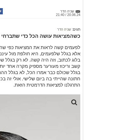
שניה הדר
20.06.24 / 21:40
תגים:
שניה הדר
כשהמציאות עושה הכל כדי שתברחי מ
לפעמים קשה לראות את המציאות כפי שה
אל
א בגלל
ש
לפעמים, היא חולפת מול עיננו
בלוג לכתוב
, וזה
היה קשה.
לא רק בגלל
ש
כ
קשב וריכוז
מעורער
מספיק מקרה אחד יותר 
בגלל שכולם כבר אמרו
הכל
,
לא בגלל ההנג
חתונה שהייתי בה ביום שלישי.
אולי זה בכ
התרגלנו למציאות הדרמטית הזאת.