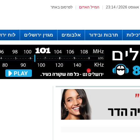
|
המייל האדום
|
לפרסום באתר
כילות
תרבות ובידור
אלבומים
מגזין ירושלים
לוח ירו
 רדיו ירושלים