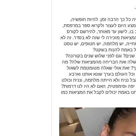
ה כל כך הרבה זמן
. ל
היות חופשיה
,
צע היום
לעצור
ולקרוא ספר
במרפסת
,
בו, לישון עד מאוחר
, להירשם לקורס
מציאות מזכירה לי שזה לא בסדר. זה לא
מחייה, יש מלחמה, יש חטופים, יש טסט
ל באמת להנות בשקט?
שנים? וגם לפני שלוש שנים בקורונה?
 שלה ואת הבריחה מהמציאות שלה? מה
מך? זאת אולי שאלה מטומטמת לשאול
וכל העולם בערך שונא אותנו וארבע
בל נניח ולא הייתה מלחמה, ונניח וכולנו
יפה וסימפטית, האם לא היו לנו דרמות?
נו באמת יכולי
ם
לקבל את המציאות כמו