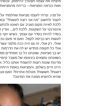
מיצתה את עצמה תצטרך להיפסק. עכשיו
!
ו
זאת
כנראה
המציאות
–
בריחה מהמציא
ות.
על פניו, יצרתי לעצמי מציאות שחלמתי עלי
לעצור
ולחשוב "מה
אני
רוצה לעשות?" ו
באמ
ללכת לאיזה מקום מגניב עם האוטו ולכתוב 
אינטרנטי על השקעות, ללכת לים
... ועדין
ה
בסדר להיות בסדר עם עצמך.
כש
יש יוקר 
לעשות ויש
כביסה לקפל. האם אי פעם נוכ
ו
אולי, רק אולי, זה גם היה ככה
מ
לפני עשר 
אולי כל תקופה מחדש יש לה את הדרמות
יש בך מציאות, שאנחנו כל כך מפחדים מ
כשאנחנו נמצאים בעיצומו של משבר קיומי 
מדינות שונות רוצות להשמיד אותנו
כ
ליל
. א
היינו חיים בשלום, והמציאות באמת הייתה 
דאגות? חששות?
מטלות
אחרות
?
האם
אנח
שהיא ולהוציא ממנה את המ
יטב
?