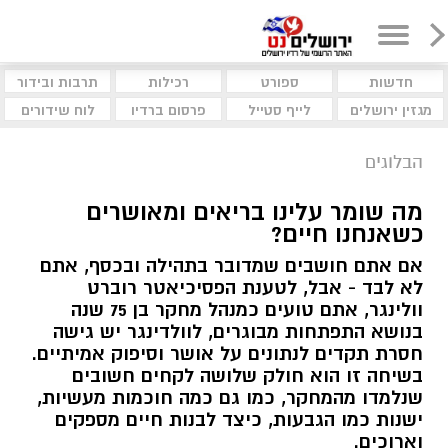
חדשות
ספורט
רכילות
תרבות ובידור
מגזין ירושלים
לייף סטייל
פרסום ברדיו
לוח שידורים
הבלוגים
מה שומר עלינו בריאים ומאושרים
כשאנחנו חיים?
אם אתם חושבים שמדובר בתהילה ובכסף, אתם
לא לבד - אבל, לטענת הפסיכיאטר רוברט
וולינגר, אתם טועים כמנהל מחקר בן 75 שנה
בנושא התפתחות מבוגרים, לוולדינגר יש גישה
חסרת תקדים לנתונים על אושר וסיפוק אמיתיים.
בשיחה זו הוא חולק שלושה לקחים חשובים
שנלמדו מהמחקר, כמו גם כמה חוכמות מעשיות,
ישנות כמו הגבעות, כיצד לבנות חיים מספקים
וארוכים.