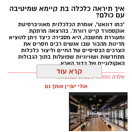
איך תיראה כלכלה בת קיימא שמיטיבה
עם כולם?
"כמו דונאט", אומרת הכלכלנית מאוניברסיטת
אוקספורד קייט רוורת'. בהרצאה מרתקת
ומעוררת מחשבה, היא מסבירה כיצד ניתן להוציא
מדינות מהבור שבו אנשים רבים חסרים את
הצרכים הבסיסיים של החיים וליצור כלכלות
מתחדשות ושוויוניות שפועלות בתוך הגבולות
האקולוגיים של כדור הארץ.
קרא עוד
אלדה נתנאל / 09:22 24.05.26
תגים:
טד
אולי יעניין אותך גם