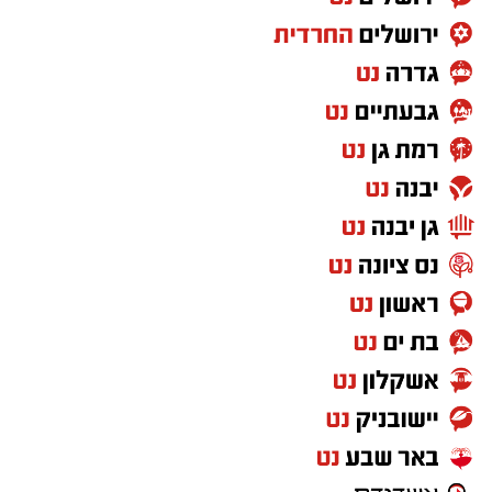
קיומי שהרבה יותר מאתגר ומורכב להשתקם ממנה.
עמותת אביב לגיל השלישי , הפועלת למען מיצוי
זכויותיהם של בני הגיל השלישי, ללא כל תשלום,
ליוותה כ-600 אזרחים ותיקים שביתם נפגע
בהתקפה מאיראן בחודש יוני. פגשנו מקרוב את
המציאות: אדם מבוגר שנפלט מביתו, לפעמים רק
עם חפציו האישיים, נדרש למלא טפסים דיגיטליים
למס רכוש, מערכות מקוונות, סיסמאות, אזור אישי,