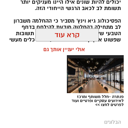
יכולים להיות שונים אילו היינו מעניקים יותר
תשומת לב לכאב הרגשי הייחודי הזה.
הפסיכולוג גיא וינץ' מסביר כי ההחלמה משברון
לב מתחילה בהחלטה מודעת להילחם בדחף
הטבעי שלנו לייפות את העבר ולחפש תשובות
קרא עוד
שפשוט אינן קיימות. הוא מציע ארגז כלים מעשי
שיעזור לנו, בהדרגה, להשתחרר מהכאב ולהמשיך
אולי יעניין אותך גם
הלאה.
הלב שלנו אולי נשבר לפעמים, אבל אנחנו לא
חייבים להישבר יחד איתו.
מערכת האתר / 09:04 23.07.26
תגים:
טד
פנתרה -חלל משותף ומרכז
לאירועים עסקיים ופרטיים ועוד
לפרטים לחצו >>
הבלוגים