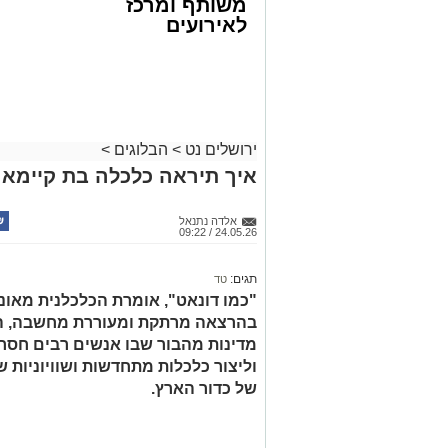
משותף ומרכז
לאירועים
עסקיים ופרטיים
ועוד לפרטים
לחצו >>
ירושלים נט
>
הבלוגים
>
איך תיראה כלכלה בת קיימא 
אלדה נתנאל
24.05.26 / 09:22
תגים:
טד
"כמו דונאט", אומרת הכלכלנית מאוני
בהרצאה מרתקת ומעוררת מחשבה, היא
מדינות מהבור שבו אנשים רבים חסר
וליצור כלכלות מתחדשות ושוויוניות 
של כדור הארץ.