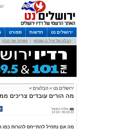
07 אוגוסט 2026 / 15:04
ירושלים נט
חדשות
ספורט
ר
הבלוג של אייל בן שמחון
טארות עוזי הכהן
לפרסום ברדיו צרו קשר
לוח שדורים
|
ירושלים נט
>
הבלוגים
>
מה הורים עובדים צריכים ממ
אלדה נתנאל
30.03.22 / 13:10
מה אם נתחיל להתייחס להורות כמו