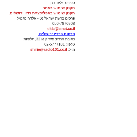
ספורט: גלעד כהן
תקנון שימוש באתר
תקנון שימוש באפליקציית רדיו ירושלים.
פרסום ברשת ישראל נט - אלדה נתנאל
050-7870908
elda@isnet.co.il
פרסום ברדיו ירושלים
כתובת הרדיו: פייר קינג 32, תלפיות
טלפון: 02-5777101
מייל:
shirie@radio101.co.il