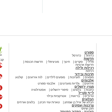
ספורט
כדורגל
כדורסל
חדשות
קבו
פלילי
סקרים
חינוך
מוניציפלי
חדשות הכנסת
חדשות ארציות
רכילות ולילה
רכילות
תרבות ובידור
מופעים
תערוכות
מופעים לילדים
לוח אירועים
קולנוע
אלבומים
אירועים
גלריות מועדונים
אלבומי ספורט
מגזין ירושלים
כתבות
בלוגים
סיפורי ירושלים
אסטרולוגיה
לייף סטייל
טרנדים
בריאות
אטרקציות ובילוי
הבלוגים
הבלוג של אייל בן שמחון
טארות עוזי הכהן
בלוגים אורחים
צרכנות ועסקים
תוכן שיווקי
קורונה - המדור המיוחד