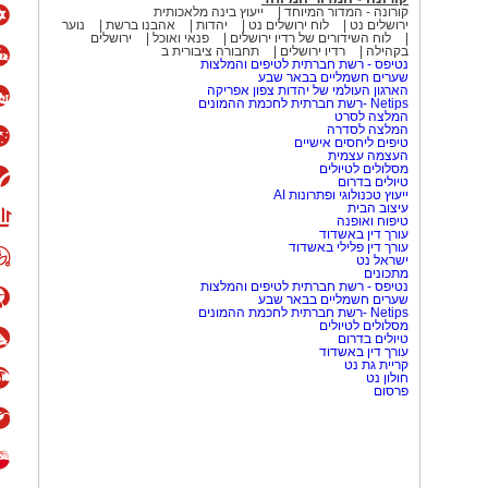
קורונה - המדור המיוחד
ייעוץ בינה מלאכותית
ירושלים נט
לוח ירושלים נט
יהדות
אהבנו ברשת
נוער
לוח השידורים של רדיו ירושלים
פנאי ואוכל
ירושלים
בקהילה
רדיו ירושלים
תחבורה ציבורית ב
נטיפס - רשת חברתית לטיפים והמלצות
שערים חשמליים בבאר שבע
הארגון העולמי של יהדות צפון אפריקה
Netips -רשת חברתית לחכמת ההמונים
המלצה לסרט
המלצה לסדרה
טיפים ליחסים אישיים
העצמה עצמית
מסלולים לטיולים
טיולים בדרום
ייעוץ טכנולוגי ופתרונות AI
עיצוב הבית
טיפוח ואופנה
עורך דין באשדוד
עורך דין פלילי באשדוד
ישראל נט
מתכונים
נטיפס - רשת חברתית לטיפים והמלצות
שערים חשמליים בבאר שבע
Netips -רשת חברתית לחכמת ההמונים
מסלולים לטיולים
טיולים בדרום
עורך דין באשדוד
קריית גת נט
חולון נט
פרסום