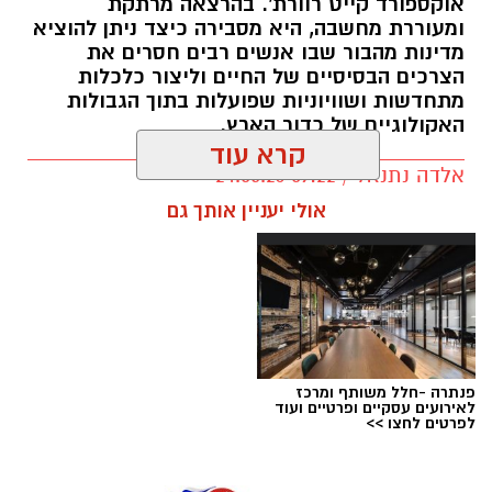
אוקספורד קייט רוורת'. בהרצאה מרתקת
ומעוררת מחשבה, היא מסבירה כיצד ניתן להוציא
מדינות מהבור שבו אנשים רבים חסרים את
הצרכים הבסיסיים של החיים וליצור כלכלות
מתחדשות ושוויוניות שפועלות בתוך הגבולות
האקולוגיים של כדור הארץ.
קרא עוד
אלדה נתנאל / 09:22 24.05.26
תגים:
טד
אולי יעניין אותך גם
פנתרה -חלל משותף ומרכז
לאירועים עסקיים ופרטיים ועוד
לפרטים לחצו >>