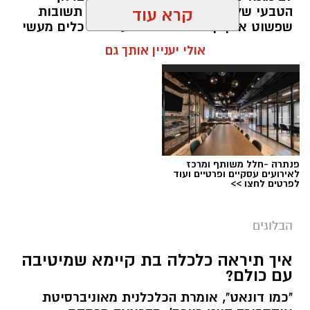
הטבעי שלנו לייפות את העבר ולחפש תשובות
קרא עוד
שפשוט אינן קיימות. הוא מציע ארגז כלים מעשי
שיעזור לנו, בהדרגה, להשתחרר מהכאב ולהמשיך
אולי יעניין אותך גם
הלאה.
הלב שלנו אולי נשבר לפעמים, אבל אנחנו לא
חייבים להישבר יחד איתו.
מערכת האתר / 09:04 23.07.26
תגים:
טד
פנתרה -חלל משותף ומרכז
לאירועים עסקיים ופרטיים ועוד
לפרטים לחצו >>
הבלוגים
איך תיראה כלכלה בת קיימא שמיטיבה
עם כולם?
"כמו דונאט", אומרת הכלכלנית מאוניברסיטת