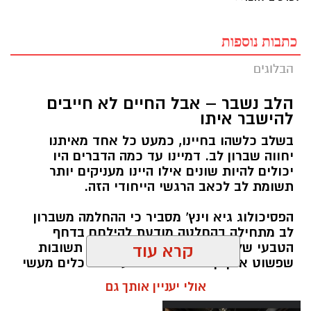
כתבות נוספות
הבלוגים
הלב נשבר – אבל החיים לא חייבים
להישבר איתו
בשלב כלשהו בחיינו, כמעט כל אחד מאיתנו
יחווה שברון לב. דמיינו עד כמה הדברים היו
יכולים להיות שונים אילו היינו מעניקים יותר
תשומת לב לכאב הרגשי הייחודי הזה.
הפסיכולוג גיא וינץ' מסביר כי ההחלמה משברון
לב מתחילה בהחלטה מודעת להילחם בדחף
הטבעי שלנו לייפות את העבר ולחפש תשובות
קרא עוד
שפשוט אינן קיימות. הוא מציע ארגז כלים מעשי
שיעזור לנו, בהדרגה, להשתחרר מהכאב ולהמשיך
אולי יעניין אותך גם
הלאה.