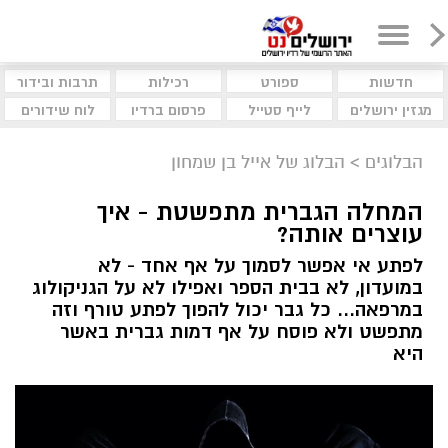
חדשות
ספורט
רכילות
תרבות ובידור
מגזין ירושלים
לייף סטייל
פרסום ברדיו
לוח שידורים
הבלוגים
>
הבלוג של אייל בן שמחון
המחלה הגברית מתפשטת - איך
עוצרים אותה?
לפתע אי אפשר לסמוך על אף אחד - לא
במועדון, לא בבית הספר ואפילו לא על הגניקולוג
במרפאה... כל גבר יכול להפוך לפתע טורף וזה
מתפשט ולא פוסח על אף דמות גברית באשר
היא