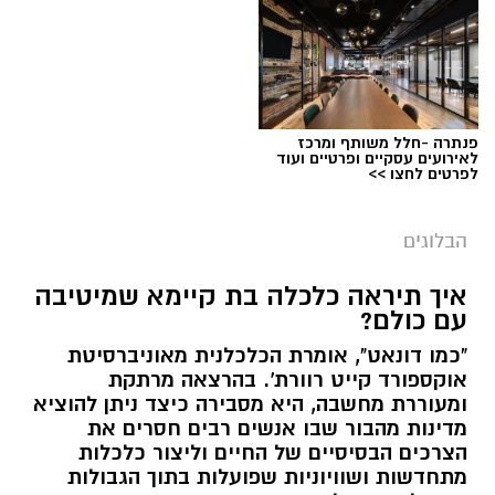
הלב שלנו אולי נשבר לפעמים, אבל אנחנו לא
חייבים להישבר יחד איתו.
מערכת האתר / 09:04 23.07.26
תגים:
טד
פנתרה -חלל משותף ומרכז
לאירועים עסקיים ופרטיים ועוד
לפרטים לחצו >>
הבלוגים
איך תיראה כלכלה בת קיימא שמיטיבה
עם כולם?
"כמו דונאט", אומרת הכלכלנית מאוניברסיטת
אוקספורד קייט רוורת'. בהרצאה מרתקת
ומעוררת מחשבה, היא מסבירה כיצד ניתן להוציא
מדינות מהבור שבו אנשים רבים חסרים את
הצרכים הבסיסיים של החיים וליצור כלכלות
מתחדשות ושוויוניות שפועלות בתוך הגבולות