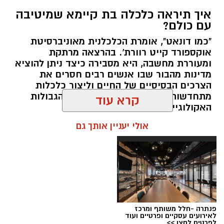
איך תיראה כלכלה בת קיימא שמיטיבה
עם כולם?
"כמו דונאט", אומרת הכלכלנית מאוניברסיטת
אוקספורד קייט רוורת'. בהרצאה מרתקת
ומעוררת מחשבה, היא מסבירה כיצד ניתן להוציא
מדינות מהבור שבו אנשים רבים חסרים את
הצרכים הבסיסיים של החיים וליצור כלכלות
מתחדשות ושוויוניות שפועלות בתוך הגבולות
האקולוגיים של כדור הארץ.
קרא עוד
אלדה נתנאל / 09:22 24.05.26
תגים:
טד
אולי יעניין אותך גם