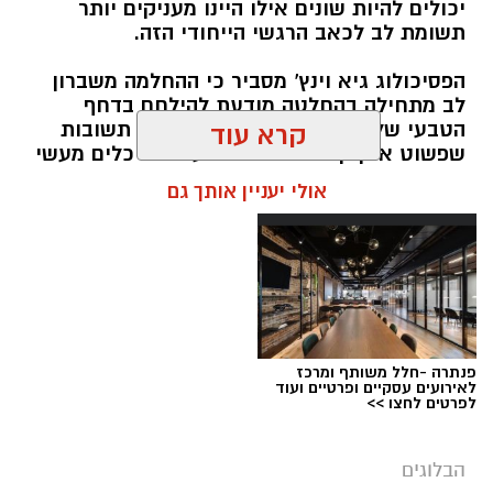
יכולים להיות שונים אילו היינו מעניקים יותר
תשומת לב לכאב הרגשי הייחודי הזה.
הפסיכולוג גיא וינץ' מסביר כי ההחלמה משברון
לב מתחילה בהחלטה מודעת להילחם בדחף
הטבעי שלנו לייפות את העבר ולחפש תשובות
קרא עוד
שפשוט אינן קיימות. הוא מציע ארגז כלים מעשי
שיעזור לנו, בהדרגה, להשתחרר מהכאב ולהמשיך
אולי יעניין אותך גם
הלאה.
הלב שלנו אולי נשבר לפעמים, אבל אנחנו לא
חייבים להישבר יחד איתו.
מערכת האתר / 09:04 23.07.26
תגים:
טד
פנתרה -חלל משותף ומרכז
לאירועים עסקיים ופרטיים ועוד
לפרטים לחצו >>
הבלוגים