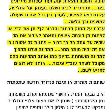
טובה, חשבון הוצאות ענק ועוד עשרות מיליונים
בצד... תכניס יד לכיס ושלם בעצמך על החליפה,
על תכשיט לאישה, לעורך דין ככל אזרח שעולה
למשפט וכך הלאה....
עברת על החוק הכתוב והברור לך? תן את הדין או
לפחות תן דוגמה אישית ותאמר לציבור את מה
שהיה עד עתה כל כך ברור – מתנות זה אסור!! כי
אם זה יהיה מותר מחר.... המדינה שלנו תהפוך
למדינה מושחתת בדיוק כמו אותם המדינות בהם
מקובל לשחד עובדי ציבור.... אנחנו לא רוצים
להגיע לשם...
שותפות מותרת או תיבת פנדורה חדשה שתפתח?
היום מבקר המדינה חושף שנתניהו וקרוב משפחתו
נתן מיליקובסקי ( שנתן לו את מאות אלפי הדולרים
ומבקש להעביר לו 2 מיליון דולר נוספים למימון