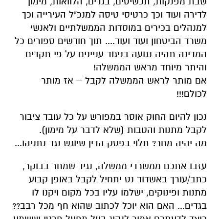
שבת מפנקות, תכשיטים, בגדים, הלוואות, מימון
לדירה ועוד וכך כרטיסי טיסה למנכ"ל העירייה וכך
למנהלים בכירים במוסדות הממשלתיים ולאנשי
משרד הביטחון ועוד ועוד.... תוך חודשים ספורים כל
המדינה תהיה נגועה בניגוד עניינים על פי תקדים
והיתר מיוחד מראש הממשלה!
אם מותר לראש הממשלה לקבל – אז מותר
לכולם!!!
נכון להיום החוק אוסר במפורש על כל עובד ציבור
לקבל מתנות והטבות (שלא לדבר על מימון).
מה יהיה מחר? תלוי בפסק הדין שיוגש נגד נתניהו...
עזבו אתכם ממשרדי ממשלה, נגיד שמחר בבוקר,
כתב/עורך באשדוד נט יתחיל לקבל באופן קבוע
מתנות ופינוקים, ישלמו עליו בכל מקום ויקנו לו
בגדים... האם הוא יוכל לכתוב שהוא חף מכל רבב??
כיצד לדעתכם אמור לנהוג בעל מפעל פרטי שישמע