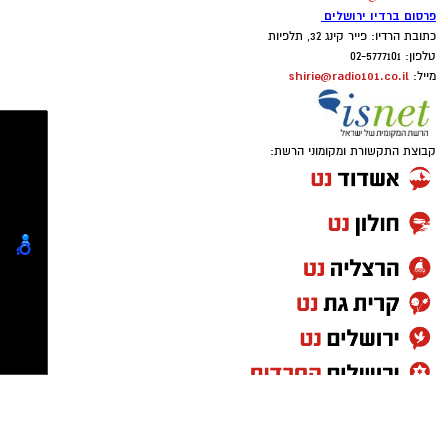
050-7870908
elda@isnet.co.il
פרסום ברדיו ירושלים
כתובת הרדיו: פייר קינג 32, תלפיות
טלפון: 02-5777101
shirie@radio101.co.il
מייל:
קבוצת התקשורת ומקומוני הרשת: