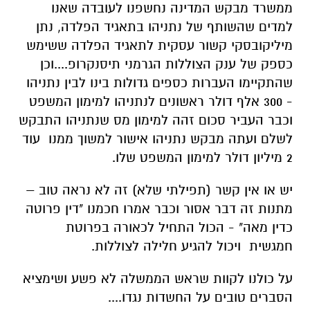
ממשרד מבקש המדינה נחשפנו לעובדה שאנו
למדים שהשותף של נתניהו בתאגיד הפלדה, נתן
מיליקובסקי קשור עסקית לתאגיד הפלדה ששימש
כספק של ענק הצוללות הגרמני תיסנקרופ....וכן
שהתקיימו העברות כספים גדולות בינו לבין נתניהו
- 300 אלף דולר ראשונים לנתניהו למימון המשפט
וכבר העביר סכום זהה למימון מס שנתניהו התבקש
לשלם ועתה מבקש נתניהו אישור למשוך ממנו עוד
2 מיליון דולר למימון המשפט שלו.
יש או אין קשר (תפילתי שלא) זה לא נראה טוב –
מתנות זה דבר אסור וכבר אמרו חכמנו "דין פרוטה
כדין מאה" - הכול התחיל לכאורה בפרוטת
חמגשית ויכול להגיע חלילה לצוללות.
על כולנו לקוות שראש הממשלה לא פשע ושימציא
הסברים טובים על החשדות נגדו....