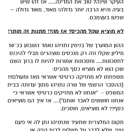
העיקר שינהל טוב את המדינה..... אז זהו שיש
בעיה והיא הרבה יותר גדולה! מאוד, מאוד גדולה –
שפטו בעצמכם.
לא מוציא שקל מהכיס? אז מה?! מתנות זה מותר!
ההון המוערך של בנימין נתניהו נאמד השבוע בכ־50
מיליון שקל! וזה רק מנכסים מוצהרים מבלי להיכנס
לחסכונות.... וחסכונות אמורות להיות לו ברוך השם
שכן הוא לא מוציא כסף מהכיס:
משפחתו לא מחזיקה כרטיסי אשראי מאז ומעולם!!!
(ההסבר הרשמי של שרה נתניהו מתוך עדותה בבית
המשפט - "אנחנו לא מחזיקים כרטיסי אשראי כי
אנחנו חוששים לאבד אותם").... אז איך הם מוציאים
כסף?? לא מוציאים, חוסכים.
תקום המלצרית שתעיד שנתניהו נתן לה אי פעם
טיפ, שלא לדבר על תשלום לבית קפה או