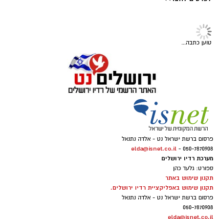
פנתרה -חלל משותף ומרכז
לאירועים עסקיים ופרטיים ועוד
לפרטים לחצו >>
טוען כתבה...
פרסום ברשת ישראל נט - אלדה נתנאל
elda@isnet.co.il
050-7870908 -
מערכת רדיו ירושלים
ספורט: גלעד כהן
תקנון שימוש באתר
תקנון שימוש באפליקציית רדיו ירושלים.
פרסום ברשת ישראל נט - אלדה נתנאל