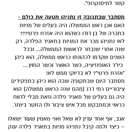
קשר לתיסנקרופ".
מסתבר שבתגובה זו נתניהו מטעה את כולם -
האם אכן ראש הממשלה היה בעלים של מניות
בחברה של בן דודו כשהוא היה אזרח פרטי???
לא! נתניהו מכר את המניות בתאגיד הפלדה, רק
שנה אחרי שנבחר לראשות הממשלה... ובכל
השנים שקדמו לכהונתו כראש ממשלה, הוא כיהן
כיו"ר האופוזיציה, כשר האוצר וכשר החוץ....
"אזרח פרטי"? לא בדיוק! ממש לא!
מסתבר היום שבתקופה שבה הוא כיהן בתפקידים
ציבוריים רמי דרג (מהם שנה כראש ממשלה) הוא
היה גם בעלים של תאגיד פלדה וזאת מבלי לדווח
כראוי וכמתבקש מכל איש ציבור ולו הזוטר ביותר.
אגב, אף אחד עדין לא שאל ואני מאמין שעוד ישאלו
– כיצד ולמה קיבל נתניהו מניות בתאגיד פלדה ענק