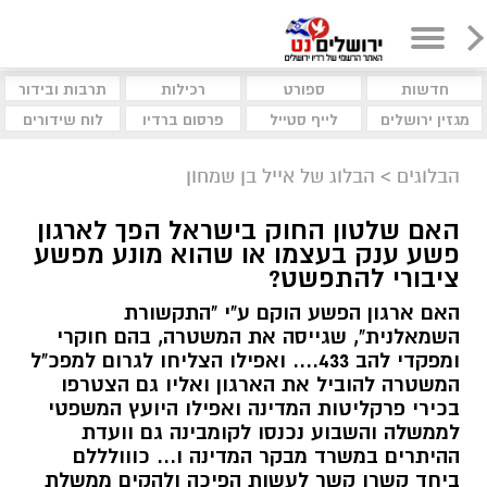
חדשות
ספורט
רכילות
תרבות ובידור
מגזין ירושלים
לייף סטייל
פרסום ברדיו
לוח שידורים
הבלוגים
>
הבלוג של אייל בן שמחון
האם שלטון החוק בישראל הפך לארגון
פשע ענק בעצמו או שהוא מונע מפשע
ציבורי להתפשט?
האם ארגון הפשע הוקם ע"י "התקשורת
השמאלנית", שגייסה את המשטרה, בהם חוקרי
ומפקדי להב 433.... ואפילו הצליחו לגרום למפכ"ל
המשטרה להוביל את הארגון ואליו גם הצטרפו
בכירי פרקליטות המדינה ואפילו היועץ המשפטי
לממשלה והשבוע נכנסו לקומבינה גם וועדת
ההיתרים במשרד מבקר המדינה ו... כווולללם
ביחד קשרו קשר לעשות הפיכה ולהקים ממשלת