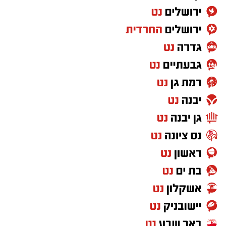
בשנות השמונים והתשעים לחייו מדובר בטלטלה
קיומי שהרבה יותר מאתגר ומורכב להשתקם ממנה.
עמותת אביב לגיל השלישי , הפועלת למען מיצוי
זכויותיהם של בני הגיל השלישי, ללא כל תשלום,
ליוותה כ-600 אזרחים ותיקים שביתם נפגע
בהתקפה מאיראן בחודש יוני. פגשנו מקרוב את
המציאות: אדם מבוגר שנפלט מביתו, לפעמים רק
עם חפציו האישיים, נדרש למלא טפסים דיגיטליים