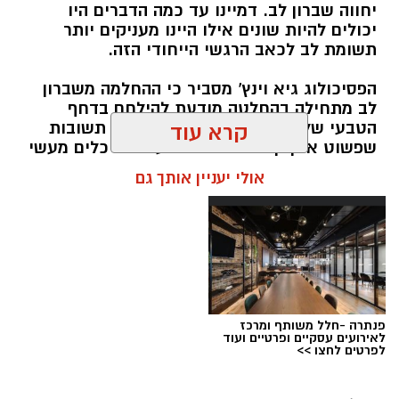
יחווה שברון לב. דמיינו עד כמה הדברים היו
יכולים להיות שונים אילו היינו מעניקים יותר
תשומת לב לכאב הרגשי הייחודי הזה.
הפסיכולוג גיא וינץ' מסביר כי ההחלמה משברון
לב מתחילה בהחלטה מודעת להילחם בדחף
הטבעי שלנו לייפות את העבר ולחפש תשובות
קרא עוד
שפשוט אינן קיימות. הוא מציע ארגז כלים מעשי
שיעזור לנו, בהדרגה, להשתחרר מהכאב ולהמשיך
אולי יעניין אותך גם
הלאה.
הלב שלנו אולי נשבר לפעמים, אבל אנחנו לא
חייבים להישבר יחד איתו.
מערכת האתר / 09:04 23.07.26
תגים:
טד
פנתרה -חלל משותף ומרכז
לאירועים עסקיים ופרטיים ועוד
לפרטים לחצו >>