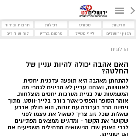
חדשות
ספורט
רכילות
תרבות ובידור
מגזין ירושלים
לייף סטייל
פרסום ברדיו
לוח שידורים
הבלוגים
האם אהבה יכולה להיות עניין של
החלטה?
להתחתן מאהבה היא תופעה עדכנית יחסית
לאנושות, ואנחנו עדיין לא מבינים לגמרי מה
המשמעות של בניית מערכות יחסים מוצלחות,
אומר הסופר והפסיכיאטר ג'ורג' בלייר-ווסט. מתוך
ניסיונו הרב בעבודה עם זוגות, הוא חולק ארבע
שאלות שכל זוג צריך לשאול את עצמו לפני
שקושר את הקשר - ומדגיש ממצאים מפתיעים
לגבי האופן שבו הנישואים מתחילים משפיעים אם
הם יסתיימו.