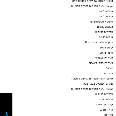
הארגון העולמי של יהדות צפון אפריקה
Netips -רשת חברתית לחכמת ההמונים
המלצה לסרט
המלצה לסדרה
טיפים ליחסים אישיים
העצמה עצמית
מסלולים לטיולים
טיולים בדרום
ייעוץ טכנולוגי ופתרונות AI
עיצוב הבית
טיפוח ואופנה
עורך דין באשדוד
עורך דין פלילי באשדוד
ישראל נט
מתכונים
נטיפס - רשת חברתית לטיפים והמלצות
שערים חשמליים בבאר שבע
Netips -רשת חברתית לחכמת ההמונים
מסלולים לטיולים
טיולים בדרום
עורך דין באשדוד
קריית גת נט
חולון נט