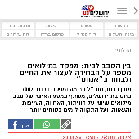
חדשות
ספורט
רכילות
תרבות ובידור
מגזין ירושלים
לייף סטייל
פרסום ברדיו
לוח שידורים
הבלוגים
בין הסבב לבית: מפקד במילואים
מספר על הבחירה לעצור את החיים
ולבחור ב״אנחנו״
מורן ברנס, מנכ״ל דרומה ומפקד בגדוד 7007
בחטיבת ירושלים, משתף במסע האישי של סבב
מילואים שישי על הוויתור, האחווה, העייפות
והגאווה, ועל התקווה לימים בטוחים יותר
אלדה נתנאל / 17:48 23.01.26