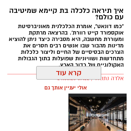
איך תיראה כלכלה בת קיימא שמיטיבה
עם כולם?
"כמו דונאט", אומרת הכלכלנית מאוניברסיטת
אוקספורד קייט רוורת'. בהרצאה מרתקת
ומעוררת מחשבה, היא מסבירה כיצד ניתן להוציא
מדינות מהבור שבו אנשים רבים חסרים את
הצרכים הבסיסיים של החיים וליצור כלכלות
מתחדשות ושוויוניות שפועלות בתוך הגבולות
האקולוגיים של כדור הארץ.
קרא עוד
אלדה נתנאל / 09:22 24.05.26
תגים:
טד
אולי יעניין אותך גם