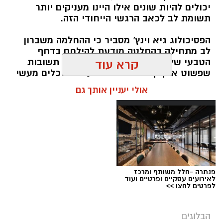
יכולים להיות שונים אילו היינו מעניקים יותר
תשומת לב לכאב הרגשי הייחודי הזה.
הפסיכולוג גיא וינץ' מסביר כי ההחלמה משברון
לב מתחילה בהחלטה מודעת להילחם בדחף
הטבעי שלנו לייפות את העבר ולחפש תשובות
קרא עוד
שפשוט אינן קיימות. הוא מציע ארגז כלים מעשי
שיעזור לנו, בהדרגה, להשתחרר מהכאב ולהמשיך
אולי יעניין אותך גם
הלאה.
הלב שלנו אולי נשבר לפעמים, אבל אנחנו לא
חייבים להישבר יחד איתו.
מערכת האתר / 09:04 23.07.26
תגים:
טד
פנתרה -חלל משותף ומרכז
לאירועים עסקיים ופרטיים ועוד
לפרטים לחצו >>
הבלוגים