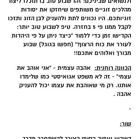
ולנשואים שביניכם: זהו
שבוע טוב בו תוכלו ליצור
מהלכים זוגיים משותפים שיחזקו את יסודות
זוגיותכם. היו נכונים לתת ולהעניק לבן הזוג ותזכו
לקבל ממנו פי 5 בחזרה.
טיפ לשבוע טוב יותר:
הקדישו זמן כדי ללמוד "כיצד ניתן על פי היהדות
לעורר את כוח הרצון?" (חפשו בגוגל)
שבוע
מבורך ואלוהים אתכם!!
הכוונה רוחנית:
אהבה עצמית - "אני
אוהב את
עצמי" - זה לא משפט אגואיסטי כמו שלימדו
אותנו. רק מי שאוהבת את עצמו
יכול להעניק
אהבה .
-
שור:
השבוע יעמוד בסימן הצורך להשתחרר מדרך