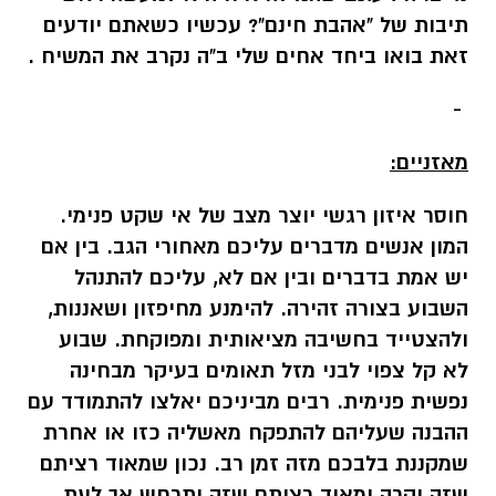
תיבות של "אהבת חינם"? עכשיו כשאתם יודעים
זאת בואו ביחד אחים שלי ב"ה נקרב את המשיח .
-
מאזניים:
חוסר איזון רגשי יוצר מצב של אי שקט פנימי.
המון אנשים מדברים עליכם מאחורי הגב. בין אם
יש אמת בדברים ובין אם לא, עליכם להתנהל
השבוע בצורה זהירה. להימנע מחיפזון ושאננות,
ולהצטייד בחשיבה מציאותית ומפוקחת. שבוע
לא קל צפוי לבני מזל תאומים בעיקר מבחינה
נפשית פנימית. רבים מביניכם יאלצו להתמודד עם
ההבנה שעליהם להתפקח מאשליה כזו או אחרת
שמקננת בלבכם מזה זמן רב. נכון שמאוד רציתם
שזה יקרה ומאוד רציתם שזה יתרחש אך לעת