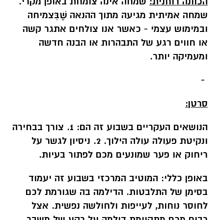
הכוונה רוחנית:
שמחה אינה צומחת באופן מקרי.
שמחה אמיתית מגיעה מתוך ההנאה שֶׁבִּצמיחה
ובמימוש עצמי - כאשר אנו צולחים אתגר קשה
או חווים רגע של התבהרות או הבנה חדשה
ומעמיקה יותר.
-
סרטן:
הנושאים העקריים בשבוע זה הם: 1. צורך בבחירה
ונקיטת פעולה עולה הילוך. 2. ניסיון לגשר על
ריחוק או פער שמונעים מכם לפתור בעיות.
באופן כללי:
המוטיב המרכזי בשבוע זה יעמוד
בסימן של התלבטות. הדילמה בה שגורמת לכם
לחוסר נוחות, לעייפות ולחולשה נפשית. אצל
רבים מכם מתקיימת דילמה על רקע של משבר