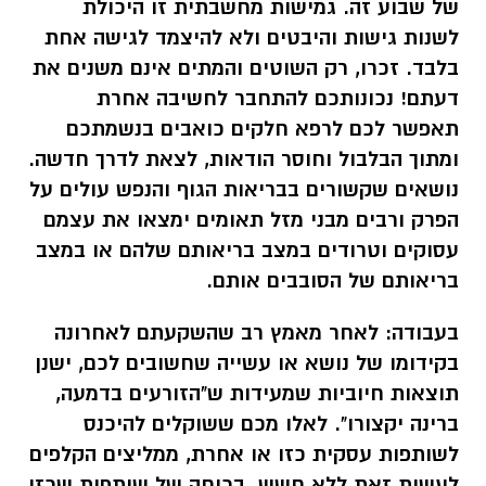
של שבוע זה. גמישות מחשבתית זו היכולת
לשנות גישות והיבטים ולא להיצמד לגישה אחת
בלבד
.
זכרו, רק השוטים והמתים אינם משנים את
דעתם! נכונותכם להתחבר לחשיבה אחרת
תאפשר לכם לרפא חלקים כואבים בנשמתכם
ומתוך הבלבול וחוסר הודאות, לצאת לדרך חדשה.
נושאים שקשורים בבריאות הגוף והנפש עולים על
הפרק ורבים מבני מזל תאומים ימצאו את עצמם
עסוקים וטרודים במצב בריאותם שלהם או במצב
בריאותם של הסובבים אותם.
בעבודה:
לאחר מאמץ רב שהשקעתם לאחרונה
בקידומו של נושא או עשייה שחשובים לכם, ישנן
תוצאות חיוביות שמעידות ש"הזורעים בדמעה,
ברינה יקצורו". לאלו מכם ששוקלים להיכנס
לשותפות עסקית כזו או אחרת, ממליצים הקלפים
לעשות זאת ללא חשש. בכוחה של שותפות שכזו