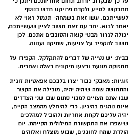
על כך שבקרוב יורחב תחום אחריותכם ויתכן כי
תתבקשו לסייע ולקדם פרויקט חדש בנוסף
לעשייתכם. עשו זאת בשמחה- תגמול ראוי לא
יאחר לבוא. יחד עם זאת חשוב לציין שעשייתכם,
יכולה לגרור מבטי קנאה והסובבים אתכם. לכן
חשוב להקפיד על צניעות, שתיקה וענווה.
בבית:
יש נטייה של דברים להתקלקל. הקפידו על
תחזוקה מונעת ובצעו תיקונים כאלה ואחרים.
זוגיות:
מאבקי כבוד יצרו בלבכם אפאטיות זוגית
והתחושה שמה שיהיה יהיה, מובילה את הקשר
שבו אתם מצויים למבוי סתום שבו שני הצדדים
אינם נוהגים בהיגיון. כדי להיחלץ מהמצב הקיים,
יהיה עליכם לקחת אחריות ולהוביל למהלכים
שישפרו את התקשורת המילולית הקיימת. יום
הולדת שמח לחוגגים, שבוע מוצלח ואלוהים