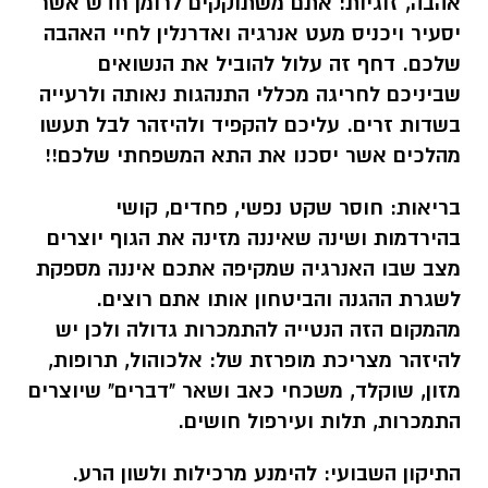
אהבה, זוגיות:
אתם משתוקקים לרומן חדש אשר
יסעיר ויכניס מעט אנרגיה ואדרנלין לחיי האהבה
שלכם. דחף זה עלול להוביל את הנשואים
שביניכם לחריגה מכללי התנהגות נאותה ולרעייה
בשדות זרים. עליכם להקפיד ולהיזהר לבל תעשו
מהלכים אשר יסכנו את התא המשפחתי שלכם!!
בריאות:
חוסר שקט נפשי, פחדים, קושי
בהירדמות ושינה שאיננה מזינה את הגוף יוצרים
מצב שבו האנרגיה שמקיפה אתכם איננה מספקת
לשגרת ההגנה והביטחון אותו אתם רוצים.
מהמקום הזה הנטייה להתמכרות גדולה ולכן יש
להיזהר מצריכת מופרזת של: אלכוהול, תרופות,
מזון, שוקלד, משכחי כאב ושאר "דברים" שיוצרים
התמכרות, תלות ועירפול חושים.
התיקון השבועי:
להימנע מרכילות ולשון הרע.