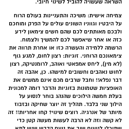
השראה שעשויה להוביל לשינוי חיובי.
צמיחה אישית:
משיכה והתעניינות בעולם הרוח
על היבטיו וגווניו השונים עולים על הפרק ומוחכם
ולבכם מאותתים לכם שהם חשים צימאון לידע
כזה או אחר שיאפשר לכם להמשיך ולצמוח.
הרשמה ללמידה והעשרה כזו או אחרת תרווה את
צימאונכם הרוחני. זוגיות: רצון לחום, למגע גוף
(לא מין), ליחס אמפאטי ואוהב, לרומנטיקה, רצון
לחוש נאהבים וחשובים למישהו. כן, אהבה זה
דבר נפלא!! וחבל שרבים מכם אינם ממשים את
האופציות שטמונות בזוגיות והדבר דומה למכונית
בעלת חמשה הילוכים שהנהג בוחר לנסוע על
הילוך שני בלבד. תהליך זה יוצר שחיקה ובזבוז
מיותר של אנרגיה. רוצים שינוי? קחו אחריות!! זה
לא קשה וזה לא הרבה לעשות מעשה קטן כדי
שתוכלו לטעום שוב את טעם הדבש שיש לתא