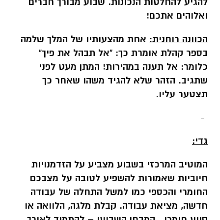
להגיע להחלטות הנכונות.
שבוע מבורך חברים
ואלוהים אתכם!
הכוונה רוחנית:
אחת מהצעותיו של המלך שלמה
בספר קהלת אומרת כך: "אל תבהל את פיך"
כלומר: אל תענה במהירות! המתן מעט לפני
שתגיב. הזהר שלא להגיד משהו שאחר כך
תצטער עליו.
-
גדי:
המוטיב המרכזי בשבוע מצביע על הזדמנויות
חיוביות שאמורות להשפיע לטובה על מצבכם
החומרי והכספי כמו למשל התחלה של עבודה
חדשה, מציאת עבודה. קבלת מלגה, הלוואה או
סיוע חומרי. המבחן השבועי – להתמיד לאורך