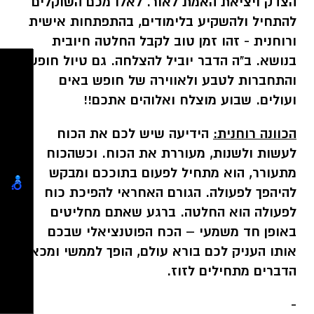
הצדק ויציאת האמת לאור. לאלו מכם השוקלים
להתחיל ולהשקיע בלימודים, בהתפתחות אישית
ורוחנית - זהו זמן טוב לקבל החלטה חיובית
בנושא. ב"ה הדבר יוביל להצלחה. גם טיול חופשה
והתחברות לטבע ולאווירה של חופש באים
ועולים. שבוע מוצלח ואלוהים אתכם!!
הכוונה רוחנית:
הידיעה שיש לכם את הכוח
לעשות ולשנות, מעוררת את הכוח. וכשהכוח
מתעורר, הוא מתחיל לפעום בתוככם ומבקש
להיהפך לפעולה. הגורם האחראי להפיכת כוח
לפעולה הוא החלטה. ברגע שאתם מחליטים
באופן חד משמעי – הכח הפוטנציאלי שבכם
אותו העניק לכם בורא עולם, הופך לממשי ומכאן
הדברים מתחילים לזוז.
-