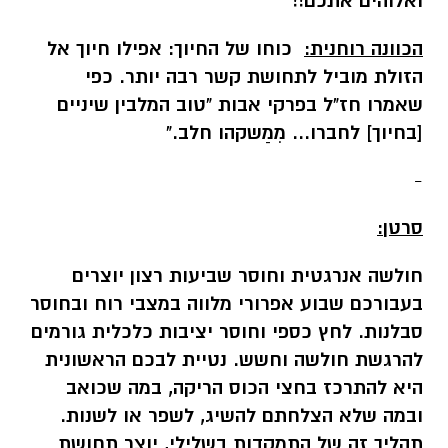
ואלוהים אתכם!!
הכוונה רוחנית:
כוחו של החיוך: אפילו חיוך אל
הזולת מוביל לתחושת קשר רבה יותר. כפי
שאמרו
חז"ל בפרקי אבות "טוב המלבין שיניים
[בחיוך] לחברו... מִמַשקהו חלב
."
-
סרטן:
חולשה אנרגטית וחוסר שביעות רצון יוצרים
בעבורכם שבוע אפרורי מלווה במצבי רוח ובחוסר
סבלנות. לחץ כספי וחוסר יציבות כלכלית גורמים
להרגשת חולשה וחשש. נטיית לבכם הראשונית
היא להתרכז בחצי הכוס הריקה, במה שכואב
ובמה שלא הצלחתם להשיג, לשפר או לשנות.
תהליך זה של התמקדות בשלילי, יוצר תחושת