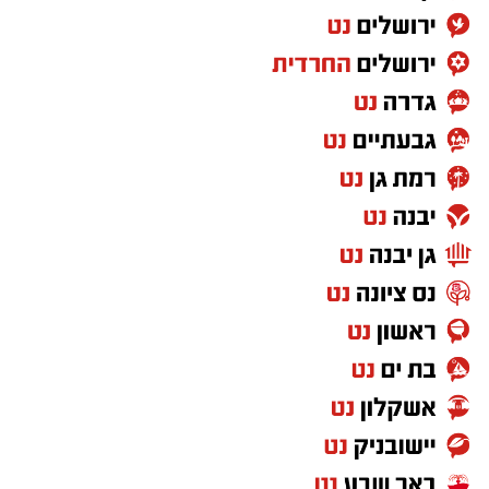
בשנות השמונים והתשעים לחייו מדובר בטלטלה
קיומי שהרבה יותר מאתגר ומורכב להשתקם ממנה.
עמותת אביב לגיל השלישי , הפועלת למען מיצוי
זכויותיהם של בני הגיל השלישי, ללא כל תשלום,
ליוותה כ-600 אזרחים ותיקים שביתם נפגע
בהתקפה מאיראן בחודש יוני. פגשנו מקרוב את
המציאות: אדם מבוגר שנפלט מביתו, לפעמים רק
עם חפציו האישיים, נדרש למלא טפסים דיגיטליים