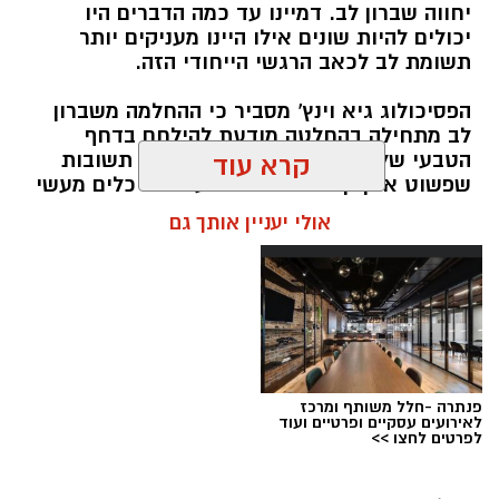
יחווה שברון לב. דמיינו עד כמה הדברים היו
יכולים להיות שונים אילו היינו מעניקים יותר
תשומת לב לכאב הרגשי הייחודי הזה.
הפסיכולוג גיא וינץ' מסביר כי ההחלמה משברון
לב מתחילה בהחלטה מודעת להילחם בדחף
הטבעי שלנו לייפות את העבר ולחפש תשובות
קרא עוד
שפשוט אינן קיימות. הוא מציע ארגז כלים מעשי
שיעזור לנו, בהדרגה, להשתחרר מהכאב ולהמשיך
אולי יעניין אותך גם
הלאה.
הלב שלנו אולי נשבר לפעמים, אבל אנחנו לא
חייבים להישבר יחד איתו.
מערכת האתר / 09:04 23.07.26
תגים:
טד
פנתרה -חלל משותף ומרכז
לאירועים עסקיים ופרטיים ועוד
לפרטים לחצו >>