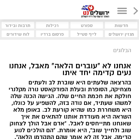
חדשות
ספורט
רכילות
תרבות ובידור
מגזין ירושלים
לייף סטייל
פרסום ברדיו
לוח שידורים
הבלוגים
אנחנו לא "עוברים הלאה" מאבל, אנחנו
נעים קדימה יחד איתו
בהרצאה שלעתים היא שוברת לב ולעתים
מצחיקה, הסופרת ובעלת הפודקאסט נורה מקלנרי
חולקת את חכמת החיים שלה. הגישה הכנה שלה
למשהו שעתיד, אם נודה בזה, להשפיע על כונלו,
היא משחררת כמו שהיא קורעת לב. באופן מלא
השראה היא מעודדת אותנו להתאים את איך
שאנחנו מתייחסים לאבל. "אדם אבל הולך לצחוק
שוב ולחייך שוב", היא אומרת. "הם הולכים לנוע
קדימה, אבל זה לא אומר שהם התקדמו הלאה".