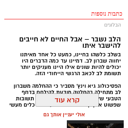
כתבות נוספות
הבלוגים
הלב נשבר – אבל החיים לא חייבים
להישבר איתו
בשלב כלשהו בחיינו, כמעט כל אחד מאיתנו
יחווה שברון לב. דמיינו עד כמה הדברים היו
יכולים להיות שונים אילו היינו מעניקים יותר
תשומת לב לכאב הרגשי הייחודי הזה.
הפסיכולוג גיא וינץ' מסביר כי ההחלמה משברון
לב מתחילה בהחלטה מודעת להילחם בדחף
הטבעי שלנו לייפות את העבר ולחפש תשובות
קרא עוד
שפשוט אינן קיימות. הוא מציע ארגז כלים מעשי
שיעזור לנו, בהדרגה, להשתחרר מהכאב ולהמשיך
אולי יעניין אותך גם
הלאה.