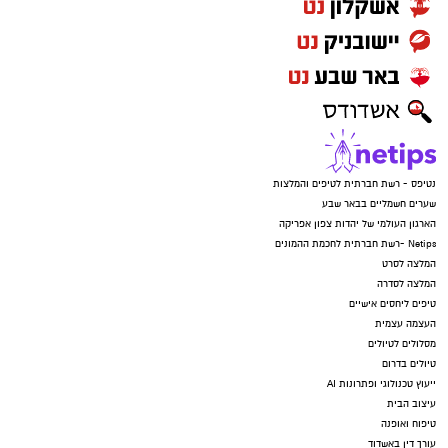
נטיפס - רשת חברתית לטיפים והמלצות
שערים חשמליים בבאר שבע
הארגון העולמי של יהדות צפון אפריקה
Netips -רשת חברתית לחכמת ההמונים
המלצה לסרט
המלצה לסדרה
טיפים ליחסים אישיים
העצמה עצמית
מסלולים לטיולים
טיולים בדרום
ייעוץ טכנולוגי ופתרונות AI
עיצוב הבית
טיפוח ואופנה
עורך דין באשדוד