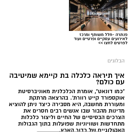
הלב שלנו אולי נשבר לפעמים, אבל אנחנו לא
חייבים להישבר יחד איתו.
מערכת האתר / 09:04 23.07.26
תגים:
טד
פנתרה -חלל משותף ומרכז
לאירועים עסקיים ופרטיים ועוד
לפרטים לחצו >>
הבלוגים
איך תיראה כלכלה בת קיימא שמיטיבה
עם כולם?
"כמו דונאט", אומרת הכלכלנית מאוניברסיטת
אוקספורד קייט רוורת'. בהרצאה מרתקת
ומעוררת מחשבה, היא מסבירה כיצד ניתן להוציא
מדינות מהבור שבו אנשים רבים חסרים את
הצרכים הבסיסיים של החיים וליצור כלכלות
מתחדשות ושוויוניות שפועלות בתוך הגבולות
האקולוגיים של כדור הארץ.