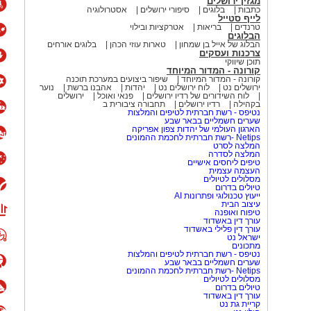
מגזין ירושלים
כתבות
בלוגים
סיפורי ירושלים
אסטרולוגיה
לייף סטייל
טרנדים
בריאות
אטרקציות ובילוי
הבלוגים
הבלוג של אייל בן שמחון
טארות עוזי הכהן
בלוגים אורחים
צרכנות ועסקים
תוכן שיווקי
קורונה - המדור המיוחד
קורונה - המדור המיוחד
שיפור ביצועים במערכת תוכנה
ירושלים נט
לוח ירושלים נט
יהדות
אהבנו ברשת
נוער
לוח השידורים של רדיו ירושלים
פנאי ואוכל
ירושלים
בקהילה
רדיו ירושלים
תחבורה ציבורית ב
נטיפס - רשת חברתית לטיפים והמלצות
שערים חשמליים בבאר שבע
הארגון העולמי של יהדות צפון אפריקה
Netips -רשת חברתית לחכמת ההמונים
המלצה לסרט
המלצה לסדרה
טיפים ליחסים אישיים
העצמה עצמית
מסלולים לטיולים
טיולים בדרום
ייעוץ טכנולוגי ופתרונות AI
עיצוב הבית
טיפוח ואופנה
עורך דין באשדוד
עורך דין פלילי באשדוד
ישראל נט
מתכונים
נטיפס - רשת חברתית לטיפים והמלצות
שערים חשמליים בבאר שבע
Netips -רשת חברתית לחכמת ההמונים
מסלולים לטיולים
טיולים בדרום
עורך דין באשדוד
קריית גת נט