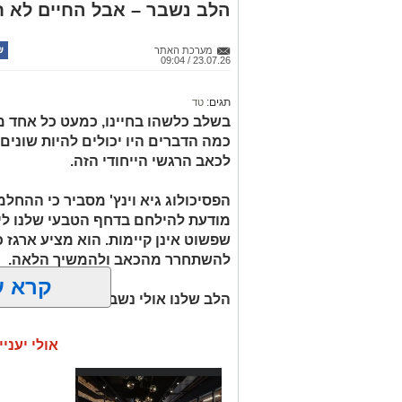
הלב נשבר – אבל החיים לא ח
מערכת האתר
23.07.26 / 09:04
תגים:
טד
בשלב כלשהו בחיינו, כמעט כל אחד מאי
כמה הדברים היו יכולים להיות שונים 
לכאב הרגשי הייחודי הזה.
הפסיכולוג גיא וינץ' מסביר כי ההח
מודעת להילחם בדחף הטבעי שלנו לי
שפשוט אינן קיימות. הוא מציע ארגז כ
להשתחרר מהכאב ולהמשיך הלאה.
קרא ע
הלב שלנו אולי נשבר לפעמים, אבל אנ
אולי יעניי