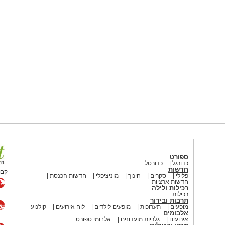
ספורט
כדורגל
כדורסל
חדשות
קבו
פלילי
סקרים
חינוך
מוניציפלי
חדשות הכנסת
חדשות ארציות
רכילות ולילה
רכילות
תרבות ובידור
מופעים
תערוכות
מופעים לילדים
לוח אירועים
קולנוע
אלבומים
אירועים
גלריות מועדונים
אלבומי ספורט