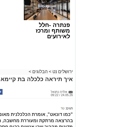
פנתרה -חלל
משותף ומרכז
לאירועים
עסקיים ופרטיים
ועוד לפרטים
לחצו >>
ירושלים נט
>
הבלוגים
>
איך תיראה כלכלה בת קיימא 
אלדה נתנאל
24.05.26 / 09:22
תגים:
טד
"כמו דונאט", אומרת הכלכלנית מאוני
בהרצאה מרתקת ומעוררת מחשבה, היא
מדינות מהבור שבו אנשים רבים חסר