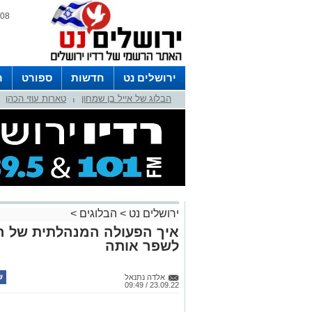
08 אוגוסט 2026 / 17:11
ירושלים נט
חדשות
ספורט
ר
הבלוג של אייל בן שמחון
טארות עוזי הכהן
לפרסום ברדיו צרו קשר
לוח שדורים
|
ירושלים נט
>
הבלוגים
>
איך הפעולה המנהלתית של המ
לשפר אותה
אלדה נתנאל
23.09.22 / 09:49