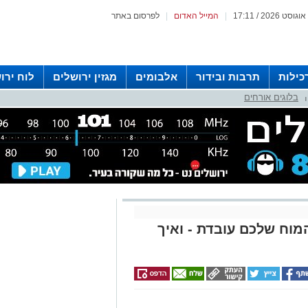
|
המייל האדום
|
לפרסום באתר
כילות
תרבות ובידור
אלבומים
מגזין ירושלים
לוח ירו
בלוגים אורחים
 רדיו ירושלים
|
וח שלכם עובדת - ואיך