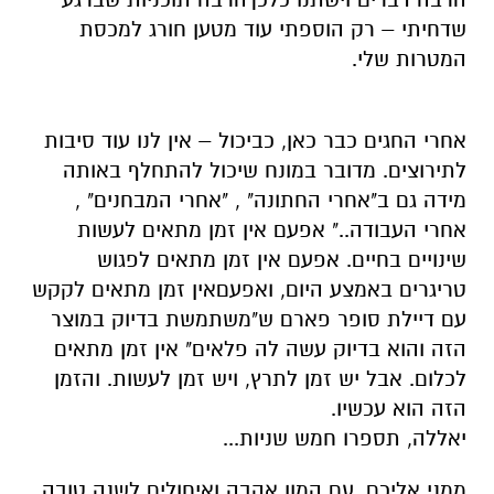
שדחיתי
–
רק הוספתי עוד מטען חורג למכסת
המטרות שלי.
אחרי החגים כבר כאן, כביכול
–
אין לנו עוד סיבות
לתירוצים. מדובר במונח שיכול להתחלף באותה
מידה גם ב"אחרי החתונה" , "אחרי המבחנים" ,
אחרי העבודה.."
אפעם
אין זמן מתאים לעשות
שינויים בחיים.
אפעם
אין זמן מתאים לפגוש
טריגרים באמצע היום,
ואפעם
אין זמן מתאים
לקקש
עם דיילת סופר פארם ש"משתמשת בדיוק במוצר
הזה והוא בדיוק עשה לה פלאים" אין זמן מתאים
לכלום. אבל יש זמן לתרץ, ויש זמן לעשות. והזמן
הזה הוא עכשיו.
יאללה, תספרו חמש שניות...
ממני אליכם, עם המון אהבה ואיחולים לשנה טובה