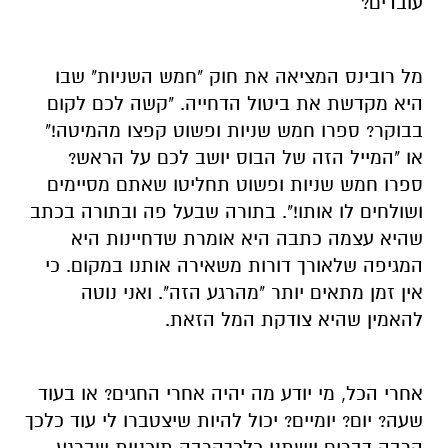
עובדים?
מל רובינס המציאה את חוק "חמש השניות" שבו
היא מקדשת את ביטול הדחייה. "קשה לכם לקום
בבוקר? ספרו חמש שניות ופשוט קפצו מהמיטה!"
או "המייל הזה של הבוס יושב לכם על הראש?
ספרו חמש שניות ופשוט תחליטו שאתם מסיימים
ושולחים לו אותו!". בתורה שבעל פה ובתורה בכתב
שהיא עצמה כתבה היא אומרת שדחיינות היא
המגיפה שלאורך דורות משאירה אותנו במקום. כי
אין זמן מתאים יותר "מהרגע הזה". ואני נוטה
להאמין שהיא צודקת המל הזאת.
אחרי
הכל
, מי יודע מה יהיה אחרי החגים? או בעוד
שעה? יום? יומיים? יכול להיות שיצטברו לי עוד
כלכך
הרבה דברים וישתנו
כלכך
הרבה תוכניות שברגע