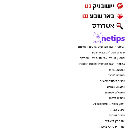
נטיפס - רשת חברתית לטיפים והמלצות
שערים חשמליים בבאר שבע
הארגון העולמי של יהדות צפון אפריקה
Netips -רשת חברתית לחכמת ההמונים
המלצה לסרט
המלצה לסדרה
טיפים ליחסים אישיים
העצמה עצמית
מסלולים לטיולים
טיולים בדרום
ייעוץ טכנולוגי ופתרונות AI
עיצוב הבית
טיפוח ואופנה
עורך דין באשדוד
עורך דין פלילי באשדוד