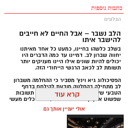
כתבות נוספות
הבלוגים
הלב נשבר – אבל החיים לא חייבים
להישבר איתו
בשלב כלשהו בחיינו, כמעט כל אחד מאיתנו
יחווה שברון לב. דמיינו עד כמה הדברים היו
יכולים להיות שונים אילו היינו מעניקים יותר
תשומת לב לכאב הרגשי הייחודי הזה.
הפסיכולוג גיא וינץ' מסביר כי ההחלמה משברון
לב מתחילה בהחלטה מודעת להילחם בדחף
הטבעי שלנו לייפות את העבר ולחפש תשובות
קרא עוד
שפשוט אינן קיימות. הוא מציע ארגז כלים מעשי
שיעזור לנו, בהדרגה, להשתחרר מהכאב ולהמשיך
אולי יעניין אותך גם
הלאה.
הלב שלנו אולי נשבר לפעמים, אבל אנחנו לא