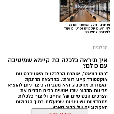
חייבים להישבר יחד איתו.
מערכת האתר / 09:04 23.07.26
תגים:
טד
פנתרה -חלל משותף ומרכז
לאירועים עסקיים ופרטיים ועוד
לפרטים לחצו >>
הבלוגים
איך תיראה כלכלה בת קיימא שמיטיבה
עם כולם?
"כמו דונאט", אומרת הכלכלנית מאוניברסיטת
אוקספורד קייט רוורת'. בהרצאה מרתקת
ומעוררת מחשבה, היא מסבירה כיצד ניתן להוציא
מדינות מהבור שבו אנשים רבים חסרים את
הצרכים הבסיסיים של החיים וליצור כלכלות
מתחדשות ושוויוניות שפועלות בתוך הגבולות
האקולוגיים של כדור הארץ.