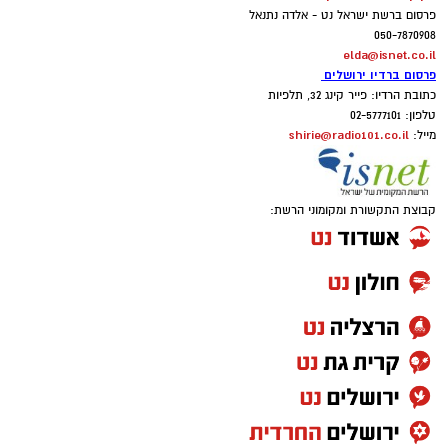
פרסום ברשת ישראל נט - אלדה נתנאל
050-7870908
elda@isnet.co.il
פרסום ברדיו ירושלים
כתובת הרדיו: פייר קינג 32, תלפיות
טלפון: 02-5777101
shirie@radio101.co.il
מייל:
קבוצת התקשורת ומקומוני הרשת: