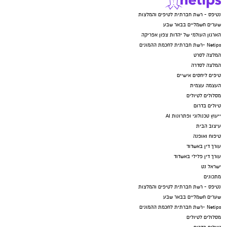
נטיפס - רשת חברתית לטיפים והמלצות
שערים חשמליים בבאר שבע
הארגון העולמי של יהדות צפון אפריקה
Netips -רשת חברתית לחכמת ההמונים
המלצה לסרט
המלצה לסדרה
טיפים ליחסים אישיים
העצמה עצמית
מסלולים לטיולים
טיולים בדרום
ייעוץ טכנולוגי ופתרונות AI
עיצוב הבית
טיפוח ואופנה
עורך דין באשדוד
עורך דין פלילי באשדוד
ישראל נט
מתכונים
נטיפס - רשת חברתית לטיפים והמלצות
שערים חשמליים בבאר שבע
Netips -רשת חברתית לחכמת ההמונים
מסלולים לטיולים