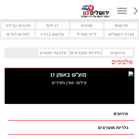
חדשות
ספורט
רכילות
תרבות ובידור
מגזין ירושלים
לייף סטייל
פרסום ברדיו
לוח שידורים
אירועים
גלריות מועדונים
אלבומי ספורט
אלבומים
מוצ"ש באומן 17
צילום: אורן חסידים
אירועים
גלריות מועדונים