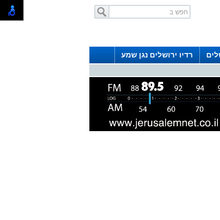
לים
רדיו ירושלים נגן שמע