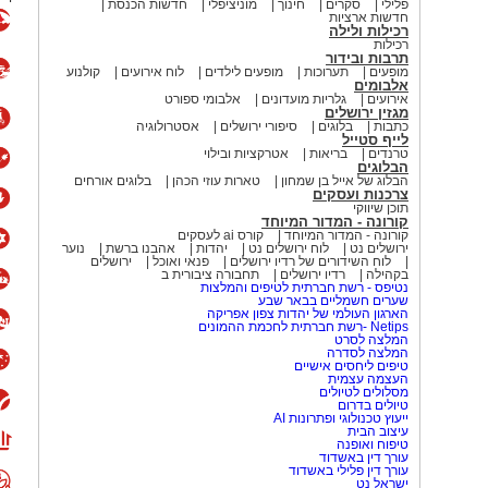
פלילי
סקרים
חינוך
מוניציפלי
חדשות הכנסת
חדשות ארציות
רכילות ולילה
רכילות
תרבות ובידור
מופעים
תערוכות
מופעים לילדים
לוח אירועים
קולנוע
אלבומים
אירועים
גלריות מועדונים
אלבומי ספורט
מגזין ירושלים
כתבות
בלוגים
סיפורי ירושלים
אסטרולוגיה
לייף סטייל
טרנדים
בריאות
אטרקציות ובילוי
הבלוגים
הבלוג של אייל בן שמחון
טארות עוזי הכהן
בלוגים אורחים
צרכנות ועסקים
תוכן שיווקי
קורונה - המדור המיוחד
קורונה - המדור המיוחד
קורס ai לעסקים
ירושלים נט
לוח ירושלים נט
יהדות
אהבנו ברשת
נוער
לוח השידורים של רדיו ירושלים
פנאי ואוכל
ירושלים
בקהילה
רדיו ירושלים
תחבורה ציבורית ב
נטיפס - רשת חברתית לטיפים והמלצות
שערים חשמליים בבאר שבע
הארגון העולמי של יהדות צפון אפריקה
Netips -רשת חברתית לחכמת ההמונים
המלצה לסרט
המלצה לסדרה
טיפים ליחסים אישיים
העצמה עצמית
מסלולים לטיולים
טיולים בדרום
ייעוץ טכנולוגי ופתרונות AI
עיצוב הבית
טיפוח ואופנה
עורך דין באשדוד
עורך דין פלילי באשדוד
ישראל נט