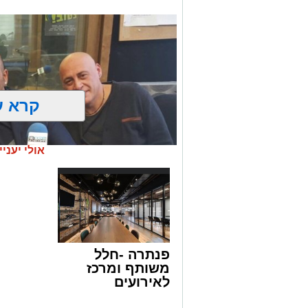
זיו שביצעו את שיריהם מתחרות האירוויזיון
שירה מתחרות האירוויזיון "כאן" ועם ביצוע
גם אימרי וחובי ומנחת הערב גלית גוטמן
קרא ע
אולי יעניי
פנתרה -חלל
משותף ומרכז
לאירועים
20 שנה לתכנית מנטה זו סיבה מספיק טובה 
עסקיים ופרטיים
הטוב ומנחה התכנית ברדיו ירושלים אירח