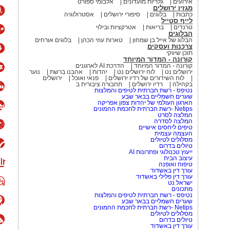
אירועים
גלריות מועדונים
אלבומי ספורט
מגזין ירושלים
כתבות
בלוגים
סיפורי ירושלים
אסטרולוגיה
לייף סטייל
טרנדים
בריאות
אטרקציות ובילוי
הבלוגים
הבלוג של אייל בן שמחון
טארות עוזי הכהן
בלוגים אורחים
צרכנות ועסקים
תוכן שיווקי
קורונה - המדור המיוחד
קורונה - המדור המיוחד
הדרכת AI לארגונים
ירושלים נט
לוח ירושלים נט
יהדות
אהבנו ברשת
נוער
לוח השידורים של רדיו ירושלים
פנאי ואוכל
ירושלים
בקהילה
רדיו ירושלים
תחבורה ציבורית ב
נטיפס - רשת חברתית לטיפים והמלצות
שערים חשמליים בבאר שבע
הארגון העולמי של יהדות צפון אפריקה
Netips -רשת חברתית לחכמת ההמונים
המלצה לסרט
המלצה לסדרה
טיפים ליחסים אישיים
העצמה עצמית
מסלולים לטיולים
טיולים בדרום
ייעוץ טכנולוגי ופתרונות AI
עיצוב הבית
טיפוח ואופנה
עורך דין באשדוד
עורך דין פלילי באשדוד
ישראל נט
מתכונים
נטיפס - רשת חברתית לטיפים והמלצות
שערים חשמליים בבאר שבע
Netips -רשת חברתית לחכמת ההמונים
מסלולים לטיולים
טיולים בדרום
עורך דין באשדוד