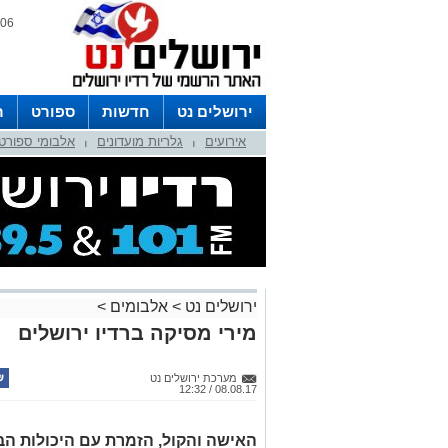
06 אוגוסט 2026 / 17:28
ירושלים נט
חדשות
ספורט
ר
אירועים
גלריות מועדונים
אלבומי ספורט
לפרסום ברדיו צרו קשר
לוח שדורים
|
|
ירושלים נט
>
אלבומים
>
מירי מסיקה ברדיו ירושלים
מערכת ירושלים נט
08.08.17 / 12:32
האישה והקול, הזמרת עם היכולות הבל