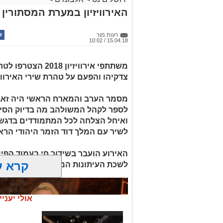
האירוויזיון במערת המסתורין
רעות מור
15.04.18 / 10:02
משתתפי אירוויזיון 
צדקיהו והפעם על טהרת שירי האירוויז
מסמר הערב והמארח הראשי היה זאב 
לספר לקהל המשולהב מה בדיוק הסיפ
ואיחל הצלחה לכל המתמודדים בדגש על
לשיר עם המלך דוד הזמר היהודי הראש
קרא ע
לשכת העיתונות הממשלתית
אולי יעניי