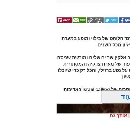
2018 הצטרפו לטרנד הלוהט של בילוי ומופע במערת
יון מכל השנים.
אלקין שר ירושלים ומורשת שניסה
ור של מערת צדקיהו המסתורית
 נטע ברזילי, והכל רק כדי שיוכלו
ון.
האירוע הועבר בשידור חי בעמוד הפייסבוק של israel calling באדיבות
וד
ן אותך גם