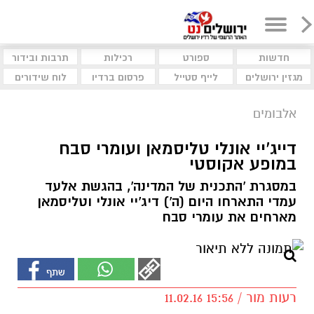
חדשות
ספורט
רכילות
תרבות ובידור
מגזין ירושלים
לייף סטייל
פרסום ברדיו
לוח שידורים
אלבומים
דייג'יי אונלי טליסמאן ועומרי סבח
במופע אקוסטי
במסגרת 'התכנית של המדינה', בהגשת אלעד
עמדי התארחו היום (ה') דיג'יי אונלי וטליסמאן
מארחים את עומרי סבח
רעות מור / 15:56 11.02.16