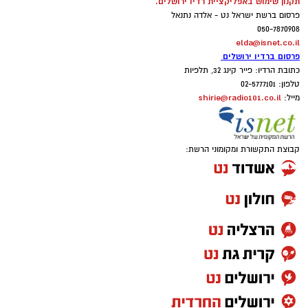
תקנון שימוש באפליקציית רדיו ירושלים.
פרסום ברשת ישראל נט - אלדה נתנאל
050-7870908
elda@isnet.co.il
פרסום ברדיו ירושלים
כתובת הרדיו: פייר קינג 32, תלפיות
טלפון: 02-5777101
shirie@radio101.co.il
מייל:
קבוצת התקשורת ומקומוני הרשת: