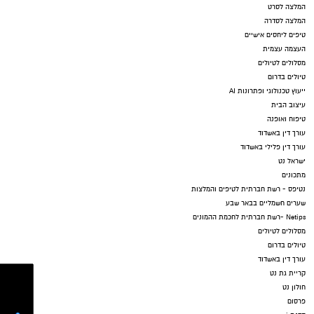
המלצה לסרט
המלצה לסדרה
טיפים ליחסים אישיים
העצמה עצמית
מסלולים לטיולים
טיולים בדרום
ייעוץ טכנולוגי ופתרונות AI
עיצוב הבית
טיפוח ואופנה
עורך דין באשדוד
עורך דין פלילי באשדוד
ישראל נט
מתכונים
נטיפס - רשת חברתית לטיפים והמלצות
שערים חשמליים בבאר שבע
Netips -רשת חברתית לחכמת ההמונים
מסלולים לטיולים
טיולים בדרום
עורך דין באשדוד
קריית גת נט
חולון נט
פרסום