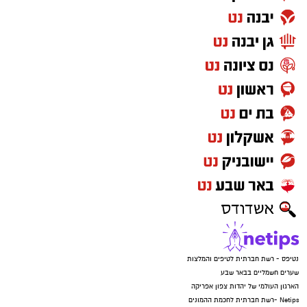
נטיפס - רשת חברתית לטיפים והמלצות
שערים חשמליים בבאר שבע
הארגון העולמי של יהדות צפון אפריקה
Netips -רשת חברתית לחכמת ההמונים