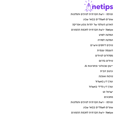
נטיפס - רשת חברתית לטיפים והמלצות
שערים חשמליים בבאר שבע
הארגון העולמי של יהדות צפון אפריקה
Netips -רשת חברתית לחכמת ההמונים
המלצה לסרט
המלצה לסדרה
טיפים ליחסים אישיים
העצמה עצמית
מסלולים לטיולים
טיולים בדרום
ייעוץ טכנולוגי ופתרונות AI
עיצוב הבית
טיפוח ואופנה
עורך דין באשדוד
עורך דין פלילי באשדוד
ישראל נט
מתכונים
נטיפס - רשת חברתית לטיפים והמלצות
שערים חשמליים בבאר שבע
Netips -רשת חברתית לחכמת ההמונים