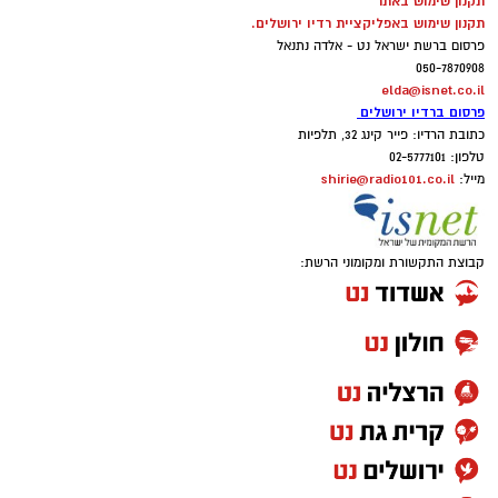
תקנון שימוש באתר
תקנון שימוש באפליקציית רדיו ירושלים.
פרסום ברשת ישראל נט - אלדה נתנאל
050-7870908
elda@isnet.co.il
פרסום ברדיו ירושלים
כתובת הרדיו: פייר קינג 32, תלפיות
טלפון: 02-5777101
shirie@radio101.co.il
מייל:
קבוצת התקשורת ומקומוני הרשת: