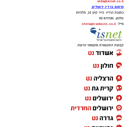
elda@isnet.co.il
פרסום ברדיו ירושלים
כתובת הרדיו: פייר קינג 32, תלפיות
טלפון: 02-5777101
shirie@radio101.co.il
מייל:
קבוצת התקשורת ומקומוני הרשת: