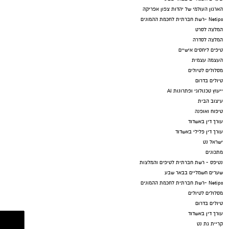
הארגון העולמי של יהדות צפון אפריקה
Netips -רשת חברתית לחכמת ההמונים
המלצה לסרט
המלצה לסדרה
טיפים ליחסים אישיים
העצמה עצמית
מסלולים לטיולים
טיולים בדרום
ייעוץ טכנולוגי ופתרונות AI
עיצוב הבית
טיפוח ואופנה
עורך דין באשדוד
עורך דין פלילי באשדוד
ישראל נט
מתכונים
נטיפס - רשת חברתית לטיפים והמלצות
שערים חשמליים בבאר שבע
Netips -רשת חברתית לחכמת ההמונים
מסלולים לטיולים
טיולים בדרום
עורך דין באשדוד
קריית גת נט