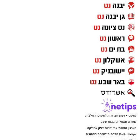
נטיפס - רשת חברתית לטיפים והמלצות
שערים חשמליים בבאר שבע
הארגון העולמי של יהדות צפון אפריקה
Netips -רשת חברתית לחכמת ההמונים