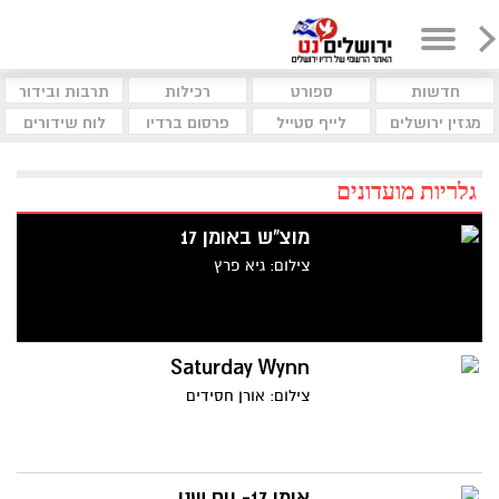
חדשות
ספורט
רכילות
תרבות ובידור
מגזין ירושלים
לייף סטייל
פרסום ברדיו
לוח שידורים
גלריות מועדונים
מוצ"ש באומן 17
צילום: גיא פרץ
Saturday Wynn
צילום: אורן חסידים
אומן 17- יום שני