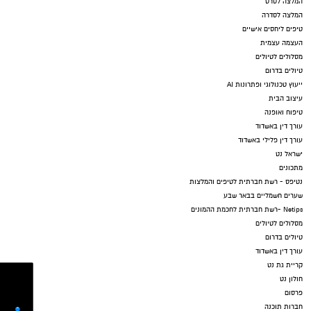
המלצה לסרט
המלצה לסדרה
טיפים ליחסים אישיים
העצמה עצמית
מסלולים לטיולים
טיולים בדרום
ייעוץ טכנולוגי ופתרונות AI
עיצוב הבית
טיפוח ואופנה
עורך דין באשדוד
עורך דין פלילי באשדוד
ישראל נט
מתכונים
נטיפס - רשת חברתית לטיפים והמלצות
שערים חשמליים בבאר שבע
Netips -רשת חברתית לחכמת ההמונים
מסלולים לטיולים
טיולים בדרום
עורך דין באשדוד
קריית גת נט
חולון נט
פרסום
חברות תוכנה