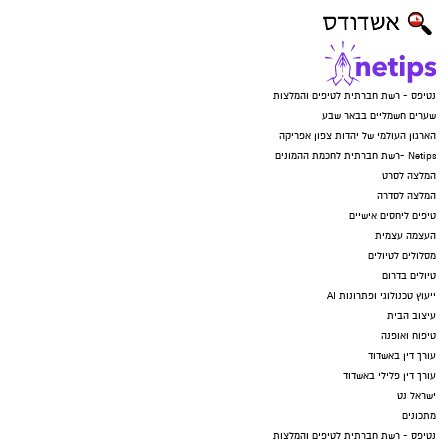
נטיפס - רשת חברתית לטיפים והמלצות
שערים חשמליים בבאר שבע
הארגון העולמי של יהדות צפון אפריקה
Netips -רשת חברתית לחכמת ההמונים
המלצה לסרט
המלצה לסדרה
טיפים ליחסים אישיים
העצמה עצמית
מסלולים לטיולים
טיולים בדרום
ייעוץ טכנולוגי ופתרונות AI
עיצוב הבית
טיפוח ואופנה
עורך דין באשדוד
עורך דין פלילי באשדוד
ישראל נט
מתכונים
נטיפס - רשת חברתית לטיפים והמלצות