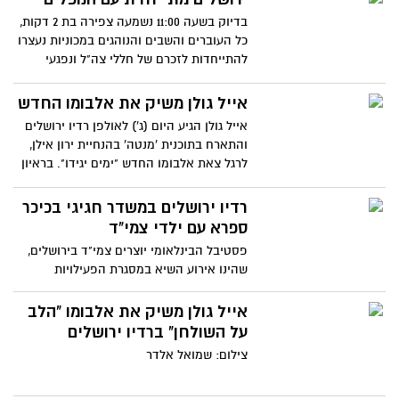
בדיוק בשעה 11:00 נשמעה צפירה בת 2 דקות,
כל העוברים והשבים והנוהגים במכוניות נעצרו
להתייחדות לזכרם של חללי צה"ל ונפגעי
פעולות האיבה. מיד לאחר מכן התחיל
בהר-הרצל הטקס הממלכתי לזכר חללי-צה"ל
אייל גולן משיק את אלבומו החדש
אייל גולן הגיע היום (ג') לאולפן רדיו ירושלים
והתארח בתוכנית 'מנטה' בהנחיית ירון אילן,
לרגל צאת אלבומו החדש "ימים יגידו". בראיון
התייחס אייל לדברים שנכתבו בכתבה
שפורסמה ביום שישי בסוגיית האשכנזים
רדיו ירושלים במשדר חגיגי בכיכר
ואמר "בתקשורת היו כמה אנשים ספציפיים,
ספרא עם ילדי צמי"ד
אשכנזים, שהאצבע שלהם על ההדק היתה
פסטיבל הבינלאומי יוצרים צמי"ד בירושלים,
יותר קלה מאנשים אחרים. ומי שכיוונתי אליו
שהינו אירוע השיא במסגרת הפעילויות
יודע שזה הוא". עוד גולן התייחס לשיר שכולם
בתחומי הפנאי, קהילה, הספורט והתרבות
חשבו שנכתב על אילנית גרושתו "מקווה" ואמר
עבור למעלה מ- 20 אלף תושבי הבירה
אייל גולן משיק את אלבומו "הלב
שכאשר הקליט את השיר הוא בכלל חשב על
המוגדרים כבעלי צרכים מיוחדים
על השולחן" ברדיו ירושלים
רוסלנה שלא היה איתה איתו באותה תקופה.
אייל שביום שבת יחגוג יום הולדת, הופתע על
צילום: שמואל אלדר
ידי הרדיו בעוגה מיוחדת לרגל אלבומו החדש.