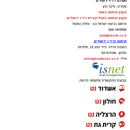
מערכת רדיו ירושלים
ספורט: גלעד כהן
תקנון שימוש באתר
תקנון שימוש באפליקציית רדיו ירושלים.
פרסום ברשת ישראל נט - אלדה נתנאל
050-7870908
elda@isnet.co.il
פרסום ברדיו ירושלים
כתובת הרדיו: פייר קינג 32, תלפיות
טלפון: 02-5777101
shirie@radio101.co.il
מייל:
קבוצת התקשורת ומקומוני הרשת: