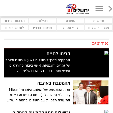
חדשות
ספורט
רכילות
תרבות ובידור
מגזין ירושלים
לייף סטייל
פרסום ברדיו
לוח שידורים
אירועים
הרימו לחיים
הפקקים בדרך לירושלים לא עשו רושם מיוחד
על זמרים, דוגמניות, אישי ציבור, כדורגלנים
ואנשי עסקים רבים שנהרו בשלישי בערב
לבירה, מה הסיבה?
מהמטבח באהבה
חנות הקונספט של המותג היוקרתי " Miele
Gallery" (מילה גלרי), נחנכה השבוע באזור
התעשיה תלפיות שבירושלים, בחנות הושקע
סכום של 2.5 מיליון ש"ח
ירושלים מתייחדת עם הנופלים