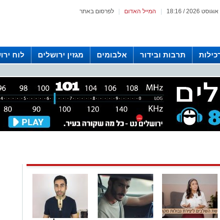
|
המייל האדום
|
לפרסום באתר
כילות
תרבות ובידור
אלבומים
מגזין ירושלים
לוח ירו
 רדיו ירושלים