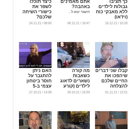
כך תציבו
אתם מאמינים
כיצד תוכלו
גבולות לילדים
באהבה?
לשפר את
ללא מאבקי כוח
כישורי השיחה
חישגד יצאו ל...
(וידאו)
שלכם?
...
...
08:00 / 24.11.21
16:47 / 08.12.21
10:26 / 16.12.21
קבלו שני דברים
מה קורה
האם ניתן
שיהפכו את
כשאבות
להתגבר על
החיים שלכם
נשארים לדאוג
חוסר ביטחון
להצלחה
לילדים (קורע
עצמי ב-5
מצחוק)
שניות?
...
14:08 / 27.10.21
16:59 / 29.10.21
12:51 / 01.11.21
...
...