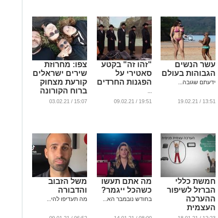
:
עשר הנשים
"זהו זה" בקטע
צפו: מחרוזת
הגבוהות בעולם
סאטירי על
שירים ישראלים
הפגנות החרדים
קורעת מצחוק
ידעתם שגובה...
ברוח הקורונה
...
(וידאו)
15:07 / 03.02.21
19:51 / 09.02.21
13:51 / 19.02.21
...
חמשת כללי
מה אתם תעשו
משל הזבוב
הברזל לשיפור
כשהכל ייגמר?
והדבורה
ההערכה
בחודש נובמבר הא...
מה תעדיפו להי...
העצמית
...