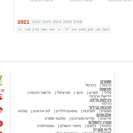
06:52 / 09.01.21
08:00 / 14.01.21
12:23 / 18.01.21
2021
2022
2023
2024
2025
2026
דצמ
נוב
אוק
ספט
אוג
יול
יונ
מאי
אפר
מרץ
פבר
ינו
ספורט
כדורגל
כדורסל
חדשות
קבו
פלילי
סקרים
חינוך
מוניציפלי
חדשות הכנסת
חדשות ארציות
רכילות ולילה
רכילות
תרבות ובידור
מופעים
תערוכות
מופעים לילדים
לוח אירועים
קולנוע
אלבומים
אירועים
גלריות מועדונים
אלבומי ספורט
מגזין ירושלים
כתבות
בלוגים
סיפורי ירושלים
אסטרולוגיה
לייף סטייל