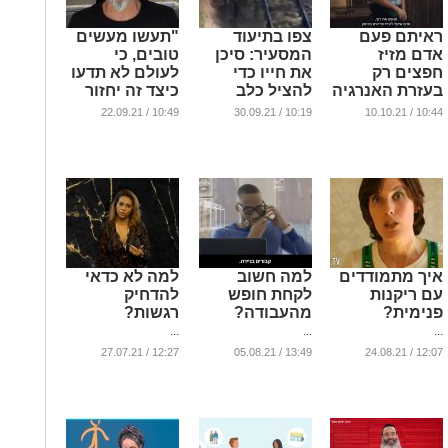
ראיתם פעם
צפו בתיעוד
"תעשו מעשים
אדם מזיז
המסעיר: סיכן
טובים, כי
חפצים רק
את חייו כדי
לעולם לא תדעו
בעזרת האנרגיה
להציל כלב
כיצד זה יחזור
שלו? צפו
שנתקע במסילת
אליכם"
10:49 / 22.09.21
10:19 / 30.09.21
10:44 / 10.10.21
הרכבת (וידאו)
...
...
...
איך מתמודדים
למה חשוב
למה לא כדאי
עם ריקנות
לקחת חופש
להדחיק
פנימית?
מהעבודה?
רגשות?
...
...
...
12:27 / 27.07.21
13:49 / 05.08.21
12:07 / 24.08.21