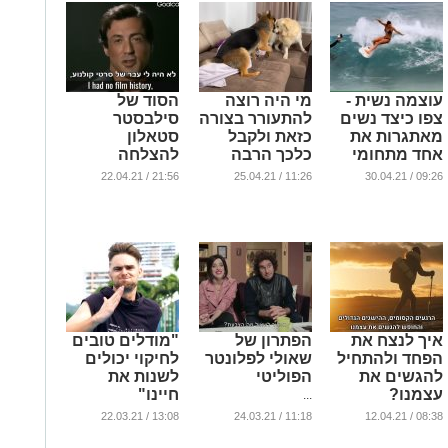
עוצמה נשית -
מי היה רוצה
הסוד של
צפו כיצד נשים
להתעורר בצורה
סילבסטר
מאתגרות את
כזאת ולקבל
סטאלון
אחד מתחומי
כלכך הרבה
להצלחה
הספורט
אהבה על
אמיתית
21:56 / 22.04.21
11:26 / 25.04.21
09:26 / 30.04.21
הגבריים ביותר -
הבוקר
...
מעורר גאווה
...
...
איך לנצח את
הפתרון של
"מודלים טובים
הפחד ולהתחיל
שאולי לפלונטר
לחיקוי יכולים
להגשים את
הפוליטי
לשנות את
עצמנו?
חיינו"
...
...
...
13:08 / 22.03.21
11:18 / 24.03.21
08:38 / 12.04.21