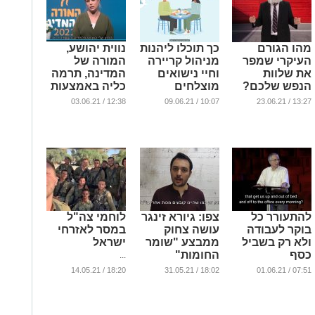
מהו הגורם
כך תוכלו ליהנות
נווית יהושע,
העיקרי שמפר
מניהול קריירה
המורה של
את שלוות
וחיי נישואים
המדינה, תרמה
הנפש שלכם?
מוצלחים
כליה באמצעות
עמותת
...
...
12:38 / 03.06.21
10:07 / 09.06.21
13:27 / 23.06.21
"תורמים חיים"
...
להתעורר כל
צפו: גיורא זינגר
לוחמי צה"ל
בוקר לעבודה
עושה צחוק
במסר לאזרחי
ולא רק בשביל
ממבצע "שומר
ישראל
כסף
החומות"
...
...
...
18:20 / 14.05.21
18:02 / 31.05.21
07:51 / 01.06.21