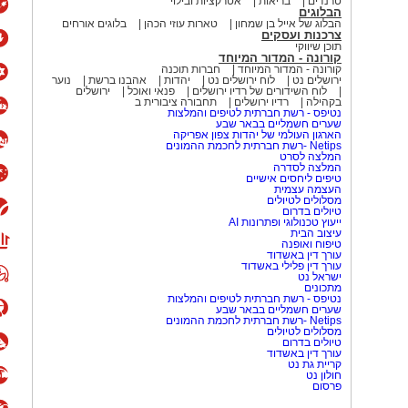
טרנדים
בריאות
אטרקציות ובילוי
הבלוגים
הבלוג של אייל בן שמחון
טארות עוזי הכהן
בלוגים אורחים
צרכנות ועסקים
תוכן שיווקי
קורונה - המדור המיוחד
קורונה - המדור המיוחד
חברות תוכנה
ירושלים נט
לוח ירושלים נט
יהדות
אהבנו ברשת
נוער
לוח השידורים של רדיו ירושלים
פנאי ואוכל
ירושלים
בקהילה
רדיו ירושלים
תחבורה ציבורית ב
נטיפס - רשת חברתית לטיפים והמלצות
שערים חשמליים בבאר שבע
הארגון העולמי של יהדות צפון אפריקה
Netips -רשת חברתית לחכמת ההמונים
המלצה לסרט
המלצה לסדרה
טיפים ליחסים אישיים
העצמה עצמית
מסלולים לטיולים
טיולים בדרום
ייעוץ טכנולוגי ופתרונות AI
עיצוב הבית
טיפוח ואופנה
עורך דין באשדוד
עורך דין פלילי באשדוד
ישראל נט
מתכונים
נטיפס - רשת חברתית לטיפים והמלצות
שערים חשמליים בבאר שבע
Netips -רשת חברתית לחכמת ההמונים
מסלולים לטיולים
טיולים בדרום
עורך דין באשדוד
קריית גת נט
חולון נט
פרסום