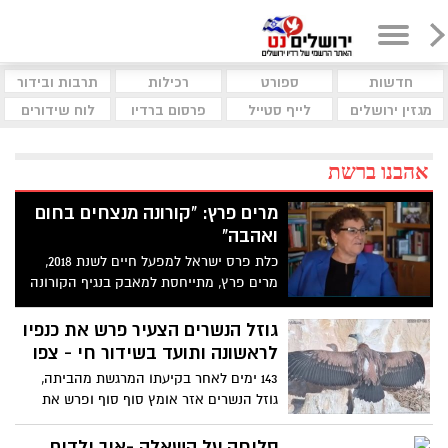
חדשות
ספורט
רכילות
תרבות ובידור
מגזין ירושלים
לייף סטייל
פרסום ברדיו
לוח שידורים
אהבנו ברשת
מרים פרץ: "קורונה מנצחים בחום
ואהבה"
כלת פרס ישראל למפעל חיים לשנת 2018,
מרים פרץ, מתייחסת למאבק בנגיף הקורונה
וטוענת כי ניתן להגיע לניצחון רק באהבה.
פרץ: "כשרוצים לנצח כל דבר, מנצחים אותו
גוזל הנשרים הצעיר פרש את כנפיו
באהבה" - צפו בדבריה המרגשים
לראשונה ותועד בשידור חי - צפו
143 ימים לאחר בקיעתו המרגשת מהביתה,
גוזל הנשרים אזר אומץ סוף סוף ופרש את
כנפיו לראשונה. המחזה המרהיב תועד
בשידור ישיר בעמוד הפייסבוק "עופות דורסים
סליחה על השאלה -איך ילדים