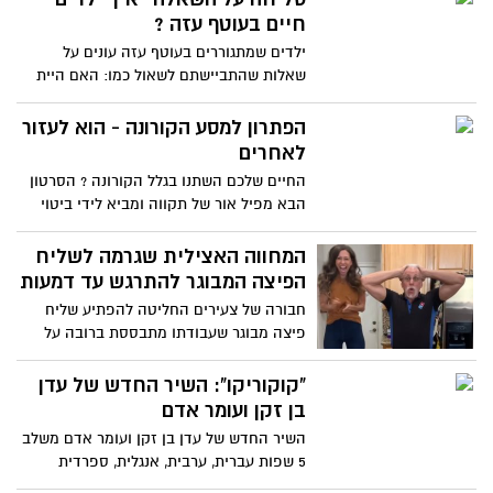
בשידור ישיר" - צפו
חיים בעוטף עזה ?
ילדים שמתגוררים בעוטף עזה עונים על
שאלות שהתביישתם לשאול כמו: האם היית
פעם במקלחת כשהייתה אזעקה? והאם זה
כייף להפסיד בית ספר? צפו בילדים
הפתרון למסע הקורונה - הוא לעזור
המקסימים שעונים לשאלות צילום של כאן
לאחרים
חינוכית
החיים שלכם השתנו בגלל הקורונה ? הסרטון
הבא מפיל אור של תקווה ומביא לידי ביטוי
את המהות למסע הקורונה שכולנו עוברים יחד
המחווה האצילית שגרמה לשליח
הפיצה המבוגר להתרגש עד דמעות
חבורה של צעירים החליטה להפתיע שליח
פיצה מבוגר שעבודתו מתבססת ברובה על
טיפים. צפו בתגובה המרגשת של השליח
למחווה שהתבררה במהרה כאצילית
"קוקוריקו": השיר החדש של עדן
בן זקן ועומר אדם
השיר החדש של עדן בן זקן ועומר אדם משלב
5 שפות עברית, ערבית, אנגלית, ספרדית
ואיטלקית. את השיר כתבו עדן ועומד יחד עם