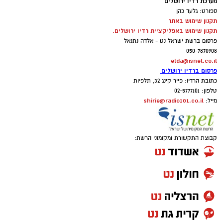
מערכת רדיו ירושלים
ספורט: גלעד כהן
תקנון שימוש באתר
תקנון שימוש באפליקציית רדיו ירושלים.
פרסום ברשת ישראל נט - אלדה נתנאל
050-7870908
elda@isnet.co.il
פרסום ברדיו ירושלים
כתובת הרדיו: פייר קינג 32, תלפיות
טלפון: 02-5777101
shirie@radio101.co.il
מייל:
קבוצת התקשורת ומקומוני הרשת: