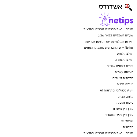
נטיפס - רשת חברתית לטיפים והמלצות
שערים חשמליים בבאר שבע
הארגון העולמי של יהדות צפון אפריקה
Netips -רשת חברתית לחכמת ההמונים
המלצה לסרט
המלצה לסדרה
טיפים ליחסים אישיים
העצמה עצמית
מסלולים לטיולים
טיולים בדרום
ייעוץ טכנולוגי ופתרונות AI
עיצוב הבית
טיפוח ואופנה
עורך דין באשדוד
עורך דין פלילי באשדוד
ישראל נט
מתכונים
נטיפס - רשת חברתית לטיפים והמלצות